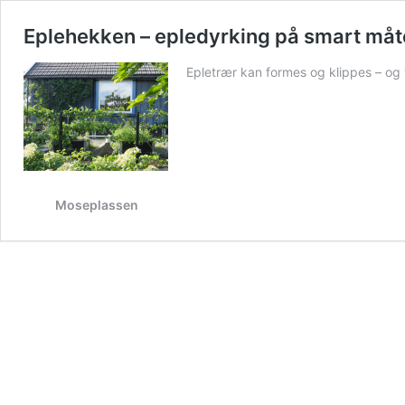
Eplehekken – epledyrking på smart måte
Epletrær kan formes og klippes – og 
Moseplassen