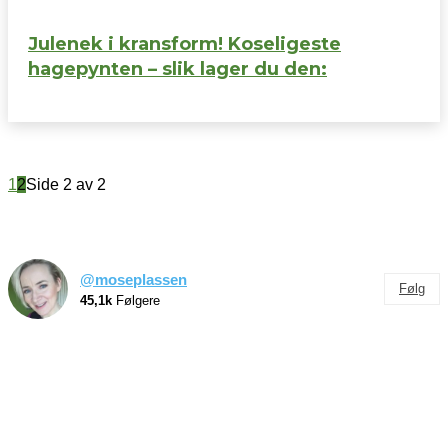
Julenek i kransform! Koseligeste
hagepynten – slik lager du den:
1
2
Side 2 av 2
@moseplassen
Følg
45,1k
Følgere