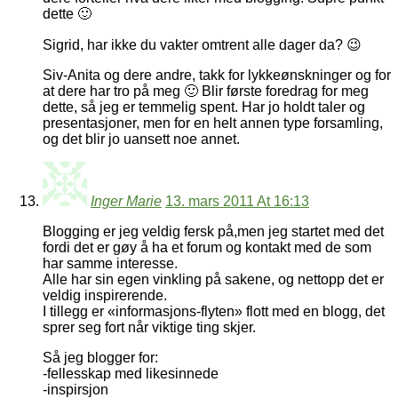
dette 🙂
Sigrid, har ikke du vakter omtrent alle dager da? 😉
Siv-Anita og dere andre, takk for lykkeønskninger og for
at dere har tro på meg 🙂 Blir første foredrag for meg
dette, så jeg er temmelig spent. Har jo holdt taler og
presentasjoner, men for en helt annen type forsamling,
og det blir jo uansett noe annet.
Inger Marie
13. mars 2011 At 16:13
Blogging er jeg veldig fersk på,men jeg startet med det
fordi det er gøy å ha et forum og kontakt med de som
har samme interesse.
Alle har sin egen vinkling på sakene, og nettopp det er
veldig inspirerende.
I tillegg er «informasjons-flyten» flott med en blogg, det
sprer seg fort når viktige ting skjer.
Så jeg blogger for:
-fellesskap med likesinnede
-inspirsjon