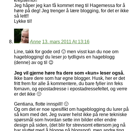
krepsemor!
Jeg håper jeg kan få kommet meg til Hagemessa for å
høre på deg! Jeg trenger å lære blogging, for det er ikke
så lett!!
Lykke til!
Anne
13. mars 2011 At 13:16
Line, takk for gode ord 🙂 men visst kan du noe om
hageblogging! du leser jo tydligvis en hageblogg
(denne) av og til 😉
Jeg vil gjerne høre fra dere som «kun» leser også.
Ikke bare dere som har egne blogger. Husk, her er det
fritt frem for alle å kommentere, du bare fyller inn feks
fornavn, og epostadresse i epostadressefeltet, og verre
er det ikke 🙂
Gentiana, flotte innspill! 🙂
Og om det er noe spesifikt om hageblogging du lurer på
så kom med det. Jeg svarer helst ikke på rene tekniske
spørsmål som hvordan sette inn bilder eller endre
design på siden, (det blir for strevsomt ettersom jeg nå
har sluttet med å blogge på blogspot), men andre ting