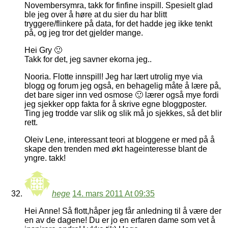
Novembersymra, takk for finfine inspill. Spesielt glad
ble jeg over å høre at du sier du har blitt
tryggere/flinkere på data, for det hadde jeg ikke tenkt
på, og jeg tror det gjelder mange.
Hei Gry 🙂
Takk for det, jeg savner ekorna jeg..
Nooria. Flotte innspill! Jeg har lært utrolig mye via
blogg og forum jeg også, en behagelig måte å lære på,
det bare siger inn ved osmose 🙂 lærer også mye fordi
jeg sjekker opp fakta for å skrive egne bloggposter.
Ting jeg trodde var slik og slik må jo sjekkes, så det blir
rett.
Oleiv Lene, interessant teori at bloggene er med på å
skape den trenden med økt hageinteresse blant de
yngre. takk!
hege
14. mars 2011 At 09:35
Hei Anne! Så flott,håper jeg får anledning til å være der
en av de dagene! Du er jo en erfaren dame som vet å