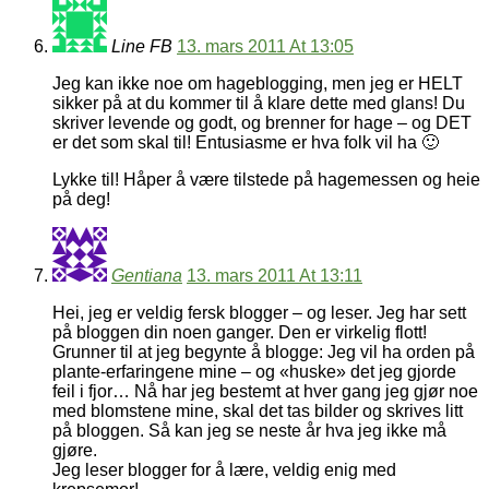
Line FB
13. mars 2011 At 13:05
Jeg kan ikke noe om hageblogging, men jeg er HELT
sikker på at du kommer til å klare dette med glans! Du
skriver levende og godt, og brenner for hage – og DET
er det som skal til! Entusiasme er hva folk vil ha 🙂
Lykke til! Håper å være tilstede på hagemessen og heie
på deg!
Gentiana
13. mars 2011 At 13:11
Hei, jeg er veldig fersk blogger – og leser. Jeg har sett
på bloggen din noen ganger. Den er virkelig flott!
Grunner til at jeg begynte å blogge: Jeg vil ha orden på
plante-erfaringene mine – og «huske» det jeg gjorde
feil i fjor… Nå har jeg bestemt at hver gang jeg gjør noe
med blomstene mine, skal det tas bilder og skrives litt
på bloggen. Så kan jeg se neste år hva jeg ikke må
gjøre.
Jeg leser blogger for å lære, veldig enig med