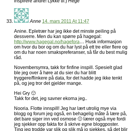
inspirere andre! Lykke til:) Hege
Anne
14. mars 2011 At 11:47
Anine. Epletrær har jeg ikke det minste peiling på
dessverre. Men du kan spørre på hagegal:
http://www.hagegal.no/hagefora
… Husk informasjon
om hvor du bor og om du har lyst på ett tre eller flere og
om du har noen smakspreferanser, så får du best mulig
råd.
Novembersymra, takk for finfine inspill. Spesielt glad
ble jeg over å høre at du sier du har blitt
tryggere/flinkere på data, for det hadde jeg ikke tenkt
på, og jeg tror det gjelder mange.
Hei Gry 🙂
Takk for det, jeg savner ekorna jeg..
Nooria. Flotte innspill! Jeg har lært utrolig mye via
blogg og forum jeg også, en behagelig måte å lære på,
det bare siger inn ved osmose 🙂 lærer også mye fordi
jeg sjekker opp fakta for å skrive egne bloggposter.
Ting jeg trodde var slik og slik må jo sjekkes, så det blir