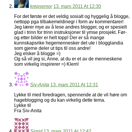
krepsemor
13. mars 2011 At 12:30
For det første er det veldig sosialt og hyggelig å blogge,
nettopp pga tilbakemeldinegr i form av kommentarer!
Jeg lærer mye av å lese andres blogger, og er spesielt
glad i trinn for trinn instruksjoner til ymse prosjekt. Før-
og etter bilder er helt topp! Der er så mange
kunnskapsrike hegemennesker det ute i blogglandia
som gjerne deler ut tips til oss andre!
Jeg elsker å blogge =)
Og så vil jeg si, Anne, at du er et av de menneskene
som virkelig inspirerer =) Klem!
Siv-Anita
13. mars 2011 At 12:31
Lykke til med foredragen, spennende at de vil høre om
hageblogging og du kan virkelig dette tema.
Lykke til
Fra Siv-Anita
Sigrid
13. mars 2011 At 12:42