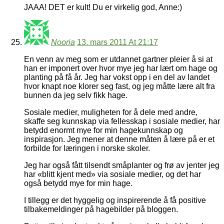
JAAA! DET er kult! Du er virkelig god, Anne:)
Nooria
13. mars 2011 At 21:17
En venn av meg som er utdannet gartner pleier å si at
han er imponert over hvor mye jeg har lært om hage og
planting på få år. Jeg har vokst opp i en del av landet
hvor knapt noe klorer seg fast, og jeg måtte lære alt fra
bunnen da jeg selv fikk hage.
Sosiale medier, muligheten for å dele med andre,
skaffe seg kunnskap via fellesskap i sosiale medier, har
betydd enormt mye for min hagekunnskap og
inspirasjon. Jeg mener at denne måten å lære på er et
forbilde for læringen i norske skoler.
Jeg har også fått tilsendt småplanter og frø av jenter jeg
har «blitt kjent med» via sosiale medier, og det har
også betydd mye for min hage.
I tillegg er det hyggelig og inspirerende å få positive
tilbakemeldinger på hagebilder på bloggen.