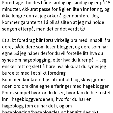
Foredraget holdes både lørdag og søndag og er på 15
minutter. Akkurat passe for å gi en liten innføring, og
ikke lengre enn at jeg orker å gjennomføre. Jeg
kommer garantert til å bli så sliten at jeg må holde
sengen etterpå, men det er det verdt 🙂
Et slikt foredrag blir først virkelig bra med innspill fra
dere, både dere som leser blogger, og dere som har
egne. Så jeg håper derfor du vil fortelle litt hva du
synes om hageblogging, eller hva du lurer på. – Jeg
ønsker rett og slett å høre hva akkurat du synes jeg
burde ta med i et slikt foredrag.
Kom med konkrete tips til innhold, og skriv gjerne
noen ord om dine egne erfaringer med hageblogger.
For eksempel hvorfor du leser, hvordan du ble fristet
inn i hagebloggverdenen, hvorfor du har en
hageblogg (om du har det), og om
hageblogging/hageblogglesing har gitt deg økt