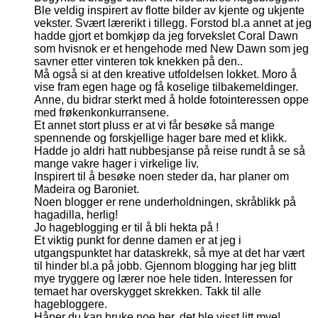
Ble veldig inspirert av flotte bilder av kjente og ukjente
vekster. Svært lærerikt i tillegg. Forstod bl.a annet at jeg
hadde gjort et bomkjøp da jeg forvekslet Coral Dawn
som hvisnok er et hengehode med New Dawn som jeg
savner etter vinteren tok knekken på den..
Må også si at den kreative utfoldelsen lokket. Moro å
vise fram egen hage og få koselige tilbakemeldinger.
Anne, du bidrar sterkt med å holde fotointeressen oppe
med frøkenkonkurransene.
Et annet stort pluss er at vi får besøke så mange
spennende og forskjellige hager bare med et klikk.
Hadde jo aldri hatt nubbesjanse på reise rundt å se så
mange vakre hager i virkelige liv.
Inspirert til å besøke noen steder da, har planer om
Madeira og Baroniet.
Noen blogger er rene underholdningen, skråblikk på
hagadilla, herlig!
Jo hageblogging er til å bli hekta på !
Et viktig punkt for denne damen er at jeg i
utgangspunktet har dataskrekk, så mye at det har vært
til hinder bl.a på jobb. Gjennom blogging har jeg blitt
mye tryggere og lærer noe hele tiden. Interessen for
temaet har overskygget skrekken. Takk til alle
hagebloggere.
Håper du kan bruke noe her, det ble visst litt mye!