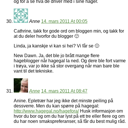
og for å se hva de driver med i sine hager.
Anne
14. mars 2011 At 00:05
Cathrine, takk for gode ord om bloggen min, og takk for
at du deler hvorfor du blogger 🙂
Linda, ja kanskje vi kan si hei? Vi får se 🙂
New Dawn. Ja, det ble jo brått mange flere
hageblogger når hagegal la ned. Og dere ble fort varme
i trøya, var jo ikke så stor overgang når man bare ble
vant til det tekniske.
Anne
14. mars 2011 At 08:47
Anine. Epletrær har jeg ikke det minste peiling på
dessverre. Men du kan spørre på hagegal:
http://www.hagegal.no/hagefora/
Husk informasjon om
hvor du bor og om du har lyst på ett tre eller flere og om
du har noen smakspreferanser, så får du best mulig råd.