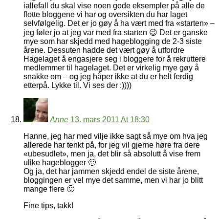
iallefall du skal vise noen gode eksempler på alle de
flotte bloggene vi har og oversikten du har laget
selvfølgelig. Det er jo gøy å ha vært med fra «starten» –
jeg føler jo at jeg var med fra starten 😉 Det er ganske
mye som har skjedd med hageblogging de 2-3 siste
årene. Dessuten hadde det vært gøy å utfordre
Hagelaget å engasjere seg i bloggere for å rekruttere
medlemmer til hagelaget. Det er virkelig mye gøy å
snakke om – og jeg håper ikke at du er helt ferdig
etterpå. Lykke til. Vi ses der :))))
Anne
13. mars 2011 At 18:30
Hanne, jeg har med vilje ikke sagt så mye om hva jeg
allerede har tenkt på, for jeg vil gjerne høre fra dere
«ubesudlet», men ja, det blir så absolutt å vise frem
ulike hageblogger 🙂
Og ja, det har jammen skjedd endel de siste årene,
bloggingen er vel mye det samme, men vi har jo blitt
mange flere 🙂
Fine tips, takk!