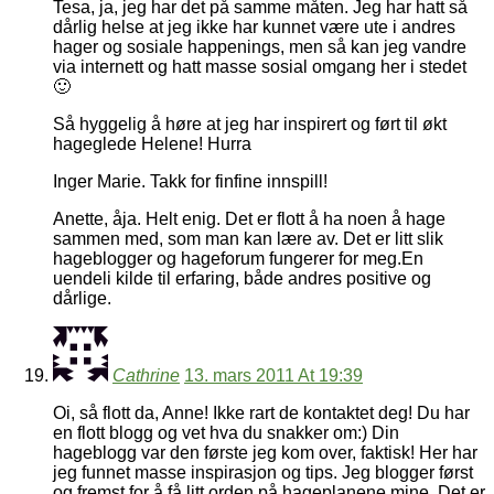
Tesa, ja, jeg har det på samme måten. Jeg har hatt så
dårlig helse at jeg ikke har kunnet være ute i andres
hager og sosiale happenings, men så kan jeg vandre
via internett og hatt masse sosial omgang her i stedet
🙂
Så hyggelig å høre at jeg har inspirert og ført til økt
hageglede Helene! Hurra
Inger Marie. Takk for finfine innspill!
Anette, åja. Helt enig. Det er flott å ha noen å hage
sammen med, som man kan lære av. Det er litt slik
hageblogger og hageforum fungerer for meg.En
uendeli kilde til erfaring, både andres positive og
dårlige.
Cathrine
13. mars 2011 At 19:39
Oi, så flott da, Anne! Ikke rart de kontaktet deg! Du har
en flott blogg og vet hva du snakker om:) Din
hageblogg var den første jeg kom over, faktisk! Her har
jeg funnet masse inspirasjon og tips. Jeg blogger først
og fremst for å få litt orden på hageplanene mine. Det er