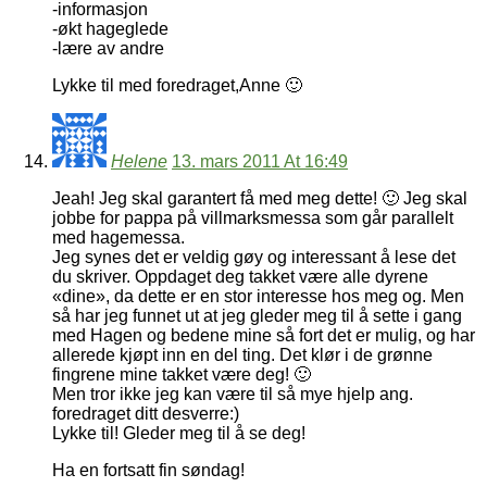
-informasjon
-økt hageglede
-lære av andre
Lykke til med foredraget,Anne 🙂
Helene
13. mars 2011 At 16:49
Jeah! Jeg skal garantert få med meg dette! 🙂 Jeg skal
jobbe for pappa på villmarksmessa som går parallelt
med hagemessa.
Jeg synes det er veldig gøy og interessant å lese det
du skriver. Oppdaget deg takket være alle dyrene
«dine», da dette er en stor interesse hos meg og. Men
så har jeg funnet ut at jeg gleder meg til å sette i gang
med Hagen og bedene mine så fort det er mulig, og har
allerede kjøpt inn en del ting. Det klør i de grønne
fingrene mine takket være deg! 🙂
Men tror ikke jeg kan være til så mye hjelp ang.
foredraget ditt desverre:)
Lykke til! Gleder meg til å se deg!
Ha en fortsatt fin søndag!