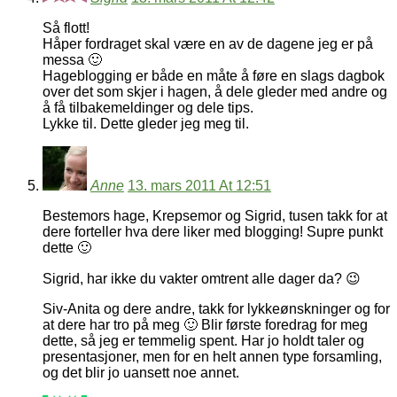
Så flott!
Håper fordraget skal være en av de dagene jeg er på
messa 🙂
Hageblogging er både en måte å føre en slags dagbok
over det som skjer i hagen, å dele gleder med andre og
å få tilbakemeldinger og dele tips.
Lykke til. Dette gleder jeg meg til.
Anne
13. mars 2011 At 12:51
Bestemors hage, Krepsemor og Sigrid, tusen takk for at
dere forteller hva dere liker med blogging! Supre punkt
dette 🙂
Sigrid, har ikke du vakter omtrent alle dager da? 😉
Siv-Anita og dere andre, takk for lykkeønskninger og for
at dere har tro på meg 🙂 Blir første foredrag for meg
dette, så jeg er temmelig spent. Har jo holdt taler og
presentasjoner, men for en helt annen type forsamling,
og det blir jo uansett noe annet.