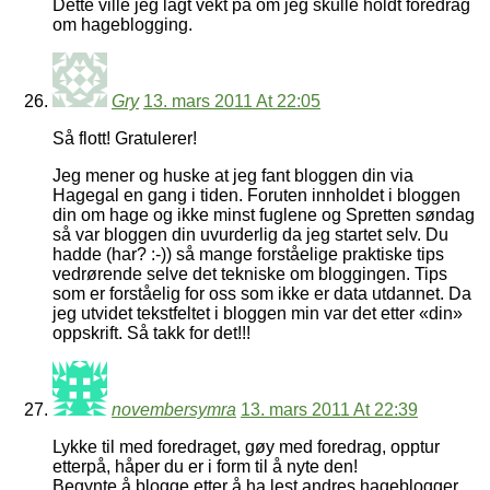
Dette ville jeg lagt vekt på om jeg skulle holdt foredrag
om hageblogging.
Gry
13. mars 2011 At 22:05
Så flott! Gratulerer!
Jeg mener og huske at jeg fant bloggen din via
Hagegal en gang i tiden. Foruten innholdet i bloggen
din om hage og ikke minst fuglene og Spretten søndag
så var bloggen din uvurderlig da jeg startet selv. Du
hadde (har? :-)) så mange forståelige praktiske tips
vedrørende selve det tekniske om bloggingen. Tips
som er forståelig for oss som ikke er data utdannet. Da
jeg utvidet tekstfeltet i bloggen min var det etter «din»
oppskrift. Så takk for det!!!
novembersymra
13. mars 2011 At 22:39
Lykke til med foredraget, gøy med foredrag, opptur
etterpå, håper du er i form til å nyte den!
Begynte å blogge etter å ha lest andres hageblogger.