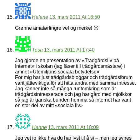
Helene
13. mars 2011 At 16:50
Grønne amatørfingre vel og merke! 😉
Tesa
13. mars 2011 At 17:40
Jag gjorde en presentation av «Trädgårdsliv på
Internet» i skolan (jag läser till trädgårdsmästare) i
ämnet «Utemiljöns sociala betydelse»
För mig har just trädgårdsbloggar och trädgårdsforum
varit jätteviktiga för att hitta andra med samma intresse.
Jag känner inte så många runtomkring som är
trädgårdsintresserade och jag har gård med mjölkkor
så jag är ganska bunden hemma så internet har varit
en stor del av mitt «sociala liv»
Hanne
13. mars 2011 At 18:09
Jeg vet jo ikke hva du har lyst til å si – men jeg synes