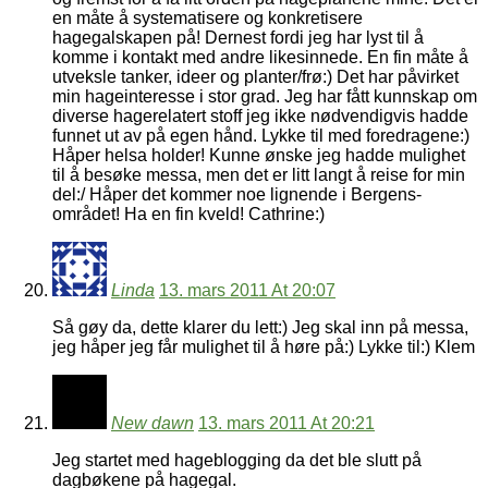
en måte å systematisere og konkretisere
hagegalskapen på! Dernest fordi jeg har lyst til å
komme i kontakt med andre likesinnede. En fin måte å
utveksle tanker, ideer og planter/frø:) Det har påvirket
min hageinteresse i stor grad. Jeg har fått kunnskap om
diverse hagerelatert stoff jeg ikke nødvendigvis hadde
funnet ut av på egen hånd. Lykke til med foredragene:)
Håper helsa holder! Kunne ønske jeg hadde mulighet
til å besøke messa, men det er litt langt å reise for min
del:/ Håper det kommer noe lignende i Bergens-
området! Ha en fin kveld! Cathrine:)
Linda
13. mars 2011 At 20:07
Så gøy da, dette klarer du lett:) Jeg skal inn på messa,
jeg håper jeg får mulighet til å høre på:) Lykke til:) Klem
New dawn
13. mars 2011 At 20:21
Jeg startet med hageblogging da det ble slutt på
dagbøkene på hagegal.