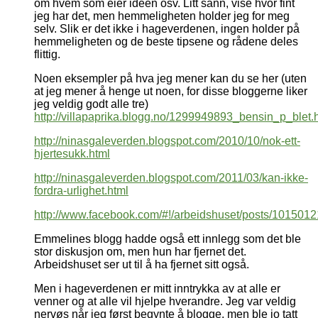
om hvem som eier ideen osv. Litt sånn, vise hvor fint
jeg har det, men hemmeligheten holder jeg for meg
selv. Slik er det ikke i hageverdenen, ingen holder på
hemmeligheten og de beste tipsene og rådene deles
flittig.
Noen eksempler på hva jeg mener kan du se her (uten
at jeg mener å henge ut noen, for disse bloggerne liker
jeg veldig godt alle tre)
http://villapaprika.blogg.no/1299949893_bensin_p_blet.
http://ninasgaleverden.blogspot.com/2010/10/nok-ett-
hjertesukk.html
http://ninasgaleverden.blogspot.com/2011/03/kan-ikke-
fordra-urlighet.html
http://www.facebook.com/#!/arbeidshuset/posts/10150
Emmelines blogg hadde også ett innlegg som det ble
stor diskusjon om, men hun har fjernet det.
Arbeidshuset ser ut til å ha fjernet sitt også.
Men i hageverdenen er mitt inntrykka av at alle er
venner og at alle vil hjelpe hverandre. Jeg var veldig
nervøs når jeg først begynte å blogge, men ble jo tatt