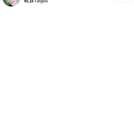
45,1k
Følgere