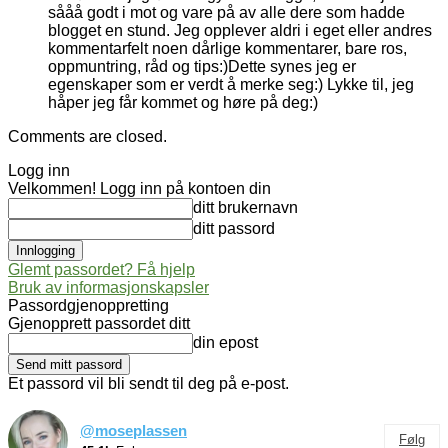
sååå godt i mot og vare på av alle dere som hadde
blogget en stund. Jeg opplever aldri i eget eller andres
kommentarfelt noen dårlige kommentarer, bare ros,
oppmuntring, råd og tips:)Dette synes jeg er
egenskaper som er verdt å merke seg:) Lykke til, jeg
håper jeg får kommet og høre på deg:)
Comments are closed.
Logg inn
Velkommen! Logg inn på kontoen din
ditt brukernavn
ditt passord
Glemt passordet? Få hjelp
Bruk av informasjonskapsler
Passordgjenoppretting
Gjenopprett passordet ditt
din epost
Et passord vil bli sendt til deg på e-post.
@moseplassen
Følg