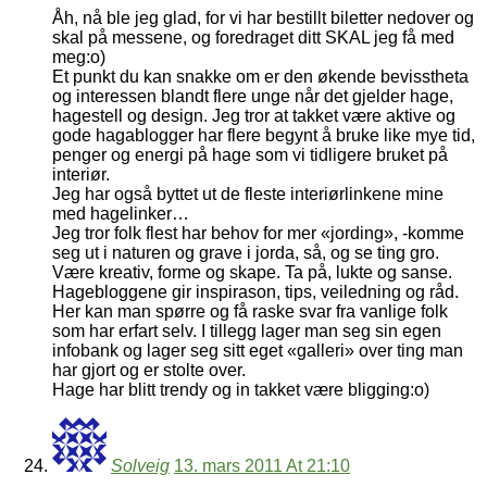
Åh, nå ble jeg glad, for vi har bestillt biletter nedover og
skal på messene, og foredraget ditt SKAL jeg få med
meg:o)
Et punkt du kan snakke om er den økende bevisstheta
og interessen blandt flere unge når det gjelder hage,
hagestell og design. Jeg tror at takket være aktive og
gode hagablogger har flere begynt å bruke like mye tid,
penger og energi på hage som vi tidligere bruket på
interiør.
Jeg har også byttet ut de fleste interiørlinkene mine
med hagelinker…
Jeg tror folk flest har behov for mer «jording», -komme
seg ut i naturen og grave i jorda, så, og se ting gro.
Være kreativ, forme og skape. Ta på, lukte og sanse.
Hagebloggene gir inspirason, tips, veiledning og råd.
Her kan man spørre og få raske svar fra vanlige folk
som har erfart selv. I tillegg lager man seg sin egen
infobank og lager seg sitt eget «galleri» over ting man
har gjort og er stolte over.
Hage har blitt trendy og in takket være bligging:o)
Solveig
13. mars 2011 At 21:10