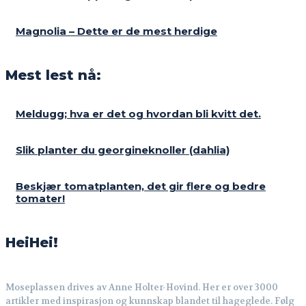
Magnolia – Dette er de mest herdige
Mest lest nå:
Meldugg; hva er det og hvordan bli kvitt det.
Slik planter du georgineknoller (dahlia)
Beskjær tomatplanten, det gir flere og bedre
tomater!
HeiHei!
Moseplassen drives av Anne Holter-Hovind. Her er over 3000
artikler med inspirasjon og kunnskap blandet til hageglede. Følg