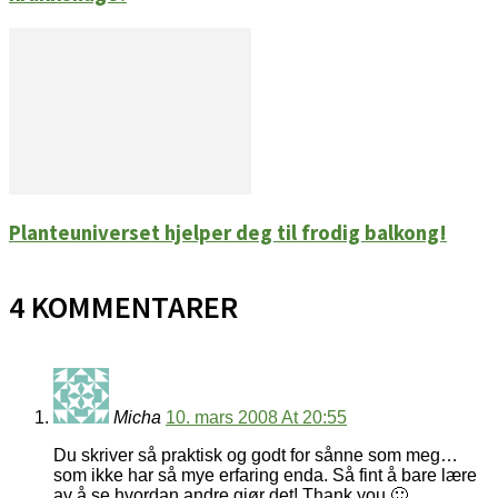
Planteuniverset hjelper deg til frodig balkong!
4 KOMMENTARER
Micha
10. mars 2008 At 20:55
Du skriver så praktisk og godt for sånne som meg…
som ikke har så mye erfaring enda. Så fint å bare lære
av å se hvordan andre gjør det! Thank you 🙂