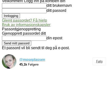
Velkommen! Logg inn på kontoen din
ditt brukernavn
ditt passord
Glemt passordet? Få hjelp
Bruk av informasjonskapsler
Passordgjenoppretting
Gjenopprett passordet ditt
din epost
Et passord vil bli sendt til deg på e-post.
@moseplassen
Følg
45,1k
Følgere