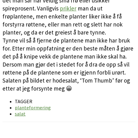
det man sår har veldig små frø eller usikker
spireprosent. Vanligvis
prikler
man da ut
frøplantene, men enkelte planter liker ikke å få
forstyrra røttene, eller man rett og slett har nok
planter, og da er det greiest å bare tynne.
Tynne vil så å fjerne de plantene man ikke har bruk
for. Etter min oppfatning er den beste måten å gjøre
det på å knipe vekk de plantene man ikke skal ha.
Dersom man gjør det i stedet for å dra de opp så vil
røttene på de plantene som er igjenn forbli urørt.
Salaten på bildet er hodesalat, ‘Tom Thumb’ før og
etter at jeg forsynte meg 😀
TAGGER
planteformering
salat