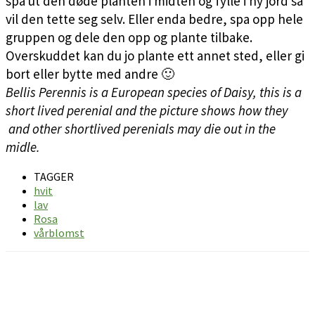
spa ut den døde planten i midten og fylle i ny jord så
vil den tette seg selv. Eller enda bedre, spa opp hele
gruppen og dele den opp og plante tilbake.
Overskuddet kan du jo plante ett annet sted, eller gi
bort eller bytte med andre 🙂
Bellis Perennis is a European species of Daisy, this is a
short lived perenial and the picture shows how they
and other shortlived perenials may die out in the
midle.
TAGGER
hvit
lav
Rosa
vårblomst
Facebook
Pinterest
Email