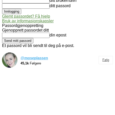
ditt brukernavn
ditt passord
Glemt passordet? Få hjelp
Bruk av informasjonskapsler
Passordgjenoppretting
Gjenopprett passordet ditt
din epost
Et passord vil bli sendt til deg på e-post.
@moseplassen
Følg
45,1k
Følgere