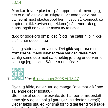
13:14
Man kan levere plast rett på søppelmotak mener jeg,
det er altså det vi gjør. Håpløst i grunnen for vi har
utvilsomt mest plastsøppel her i huset, så kompost, så
papir (har ikke aviser og reklame) så hermetikk og
glass, også har vi aller minst av restavfall…
takk for gode ord om bildet 🙂 og line cathrin, blir ikke
alt fint når det er lilla;)
Ja, jeg sådde alunrota selv. Det gikk superbra med
frømiksene, mens navnsortene var det værre med.
vanlig såmetode med sandholdig jord og undervarme
så langt jeg husker. Sådde rundt påske.
Line
6. november 2008 At 13:47
Nydelig bilde, det er utruleg mange flotte motiv å finne
så lenge det er frosta:0)
Stemmer at det er låvesvale, dei har berre misforstått
dette sjølv og tatt bolig i garasjen istadenfor låven;0)
Det er faktis utruleg kor små forhold dei treng for å lage