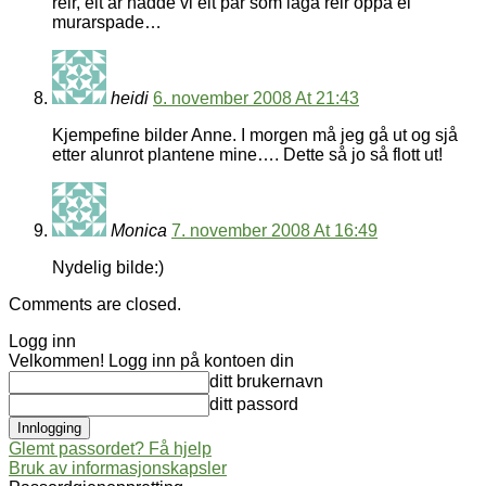
reir, eit år hadde vi eit par som laga reir oppå ei
murarspade…
heidi
6. november 2008 At 21:43
Kjempefine bilder Anne. I morgen må jeg gå ut og sjå
etter alunrot plantene mine…. Dette så jo så flott ut!
Monica
7. november 2008 At 16:49
Nydelig bilde:)
Comments are closed.
Logg inn
Velkommen! Logg inn på kontoen din
ditt brukernavn
ditt passord
Glemt passordet? Få hjelp
Bruk av informasjonskapsler