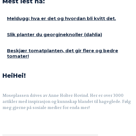
Mest lest nå:
Meldugg; hva er det og hvordan bli kvitt det.
Slik planter du georgineknoller (dahlia)
Beskjær tomatplanten, det gir flere og bedre
tomater!
HeiHei!
Moseplassen drives av Anne Holter-Hovind. Her er over 3000
artikler med inspirasjon og kunnskap blandet til hageglede. Følg
meg gjerne på sosiale medier for enda mer!