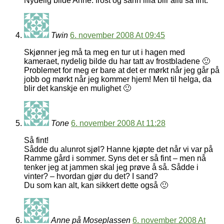
Nydelig bilde Anne. frost og sånn lilla blir allti så fint.
Twin
6. november 2008 At 09:45
Skjønner jeg må ta meg en tur ut i hagen med
kameraet, nydelig bilde du har tatt av frostbladene 🙂
Problemet for meg er bare at det er mørkt når jeg går på
jobb og mørkt når jeg kommer hjem! Men til helga, da
blir det kanskje en mulighet 🙂
Tone
6. november 2008 At 11:28
Så fint!
Sådde du alunrot sjøl? Hanne kjøpte det når vi var på
Ramme gård i sommer. Syns det er så fint – men nå
tenker jeg at jammen skal jeg prøve å så. Sådde i
vinter? – hvordan gjør du det? I sand?
Du som kan alt, kan sikkert dette også 🙂
Anne på Moseplassen
6. november 2008 At