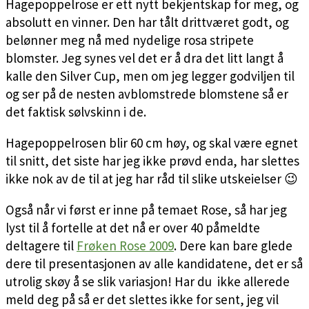
Hagepoppelrose er ett nytt bekjentskap for meg, og
absolutt en vinner. Den har tålt drittværet godt, og
belønner meg nå med nydelige rosa stripete
blomster. Jeg synes vel det er å dra det litt langt å
kalle den Silver Cup, men om jeg legger godviljen til
og ser på de nesten avblomstrede blomstene så er
det faktisk sølvskinn i de.
Hagepoppelrosen blir 60 cm høy, og skal være egnet
til snitt, det siste har jeg ikke prøvd enda, har slettes
ikke nok av de til at jeg har råd til slike utskeielser 😉
Også når vi først er inne på temaet Rose, så har jeg
lyst til å fortelle at det nå er over 40 påmeldte
deltagere til
Frøken Rose 2009
. Dere kan bare glede
dere til presentasjonen av alle kandidatene, det er så
utrolig skøy å se slik variasjon! Har du ikke allerede
meld deg på så er det slettes ikke for sent, jeg vil