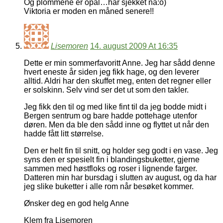
Og plommene er opal…har sjekket nå:o)
Viktoria er moden en måned senere!!
Lisemoren
14. august 2009 At 16:35
Dette er min sommerfavoritt Anne. Jeg har sådd denne
hvert eneste år siden jeg fikk hage, og den leverer
alltid. Aldri har den skuffet meg, enten det regner eller
er solskinn. Selv vind ser det ut som den takler.
Jeg fikk den til og med like fint til da jeg bodde midt i
Bergen sentrum og bare hadde pottehage utenfor
døren. Men da ble den sådd inne og flyttet ut når den
hadde fått litt størrelse.
Den er helt fin til snitt, og holder seg godt i en vase. Jeg
syns den er spesielt fin i blandingsbuketter, gjerne
sammen med høstfloks og roser i lignende farger.
Datteren min har bursdag i slutten av august, og da har
jeg slike buketter i alle rom når besøket kommer.
Ønsker deg en god helg Anne
Klem fra Lisemoren