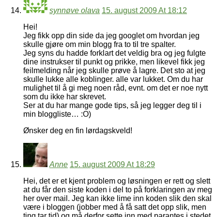
synnøve olava
15. august 2009 At 18:12
Hei!
Jeg fikk opp din side da jeg googlet om hvordan jeg
skulle gjøre om min blogg fra to til tre spalter.
Jeg syns du hadde forklart det veldig bra og jeg fulgte
dine instrukser til punkt og prikke, men likevel fikk jeg
feilmelding når jeg skulle prøve å lagre. Det sto at jeg
skulle lukke alle koblinger. alle var lukket. Om du har
mulighet til å gi meg noen råd, evnt. om det er noe nytt
som du ikke har skrevet.
Ser at du har mange gode tips, så jeg legger deg til i
min bloggliste… :O)
Ønsker deg en fin lørdagskveld!
Anne
15. august 2009 At 18:29
Hei, det er et kjent problem og løsningen er rett og slett
at du får den siste koden i del to på forklaringen av meg
her over mail. Jeg kan ikke lime inn koden slik den skal
være i bloggen (jobber med å få satt det opp slik, men
ting tar tid) og må derfor sette inn med parantes i stedet