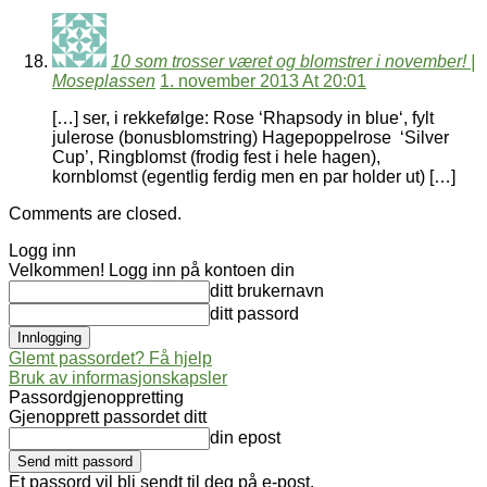
10 som trosser været og blomstrer i november! |
Moseplassen
1. november 2013 At 20:01
[…] ser, i rekkefølge: Rose ‘Rhapsody in blue‘, fylt
julerose (bonusblomstring) Hagepoppelrose ‘Silver
Cup’, Ringblomst (frodig fest i hele hagen),
kornblomst (egentlig ferdig men en par holder ut) […]
Comments are closed.
Logg inn
Velkommen! Logg inn på kontoen din
ditt brukernavn
ditt passord
Glemt passordet? Få hjelp
Bruk av informasjonskapsler
Passordgjenoppretting
Gjenopprett passordet ditt
din epost
Et passord vil bli sendt til deg på e-post.