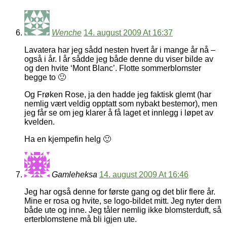
Wenche
14. august 2009 At 16:37
Lavatera har jeg sådd nesten hvert år i mange år nå –
også i år. I år sådde jeg både denne du viser bilde av
og den hvite ‘Mont Blanc’. Flotte sommerblomster
begge to 🙂
Og Frøken Rose, ja den hadde jeg faktisk glemt (har
nemlig vært veldig opptatt som nybakt bestemor), men
jeg får se om jeg klarer å få laget et innlegg i løpet av
kvelden.
Ha en kjempefin helg 🙂
Gamleheksa
14. august 2009 At 16:46
Jeg har også denne for første gang og det blir flere år.
Mine er rosa og hvite, se logo-bildet mitt. Jeg nyter dem
både ute og inne. Jeg tåler nemlig ikke blomsterduft, så
erterblomstene må bli igjen ute.