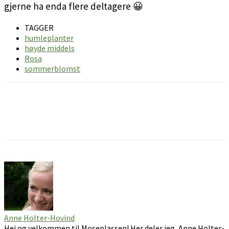
gjerne ha enda flere deltagere 😀
TAGGER
humleplanter
høyde middels
Rosa
sommerblomst
Facebook
Pinterest
Email
Anne Holter-Hovind
Hei og velkommen til Moseplassen! Her deler jeg, Anne Holter-