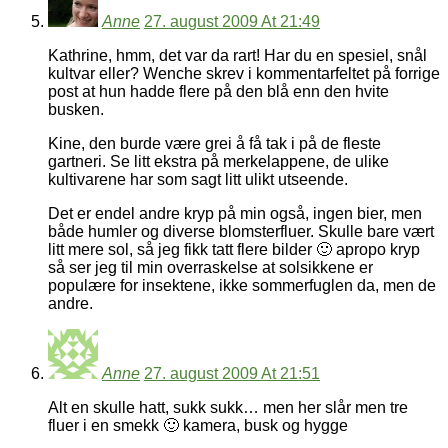
Anne
27. august 2009 At 21:49
Kathrine, hmm, det var da rart! Har du en spesiel, snål
kultvar eller? Wenche skrev i kommentarfeltet på forrige
post at hun hadde flere på den blå enn den hvite
busken.
Kine, den burde være grei å få tak i på de fleste
gartneri. Se litt ekstra på merkelappene, de ulike
kultivarene har som sagt litt ulikt utseende.
Det er endel andre kryp på min også, ingen bier, men
både humler og diverse blomsterfluer. Skulle bare vært
litt mere sol, så jeg fikk tatt flere bilder 🙂 apropo kryp
så ser jeg til min overraskelse at solsikkene er
populære for insektene, ikke sommerfuglen da, men de
andre.
Anne
27. august 2009 At 21:51
Alt en skulle hatt, sukk sukk… men her slår men tre
fluer i en smekk 🙂 kamera, busk og hygge