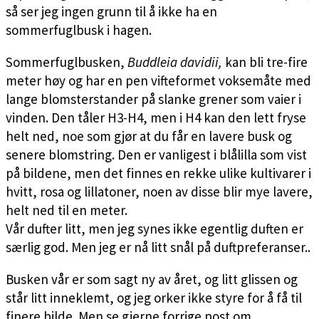
så ser jeg ingen grunn til å ikke ha en
sommerfuglbusk i hagen.
Sommerfuglbusken,
Buddleia davidii,
kan bli tre-fire
meter høy og har en pen vifteformet voksemåte med
lange blomsterstander på slanke grener som vaier i
vinden. Den tåler H3-H4, men i H4 kan den lett fryse
helt ned, noe som gjør at du får en lavere busk og
senere blomstring. Den er vanligest i blålilla som vist
på bildene, men det finnes en rekke ulike kultivarer i
hvitt, rosa og lillatoner, noen av disse blir mye lavere,
helt ned til en meter.
Vår dufter litt, men jeg synes ikke egentlig duften er
særlig god. Men jeg er nå litt snål på duftpreferanser..
Busken vår er som sagt ny av året, og litt glissen og
står litt inneklemt, og jeg orker ikke styre for å få til
finere bilde. Men se gjerne forrige post om