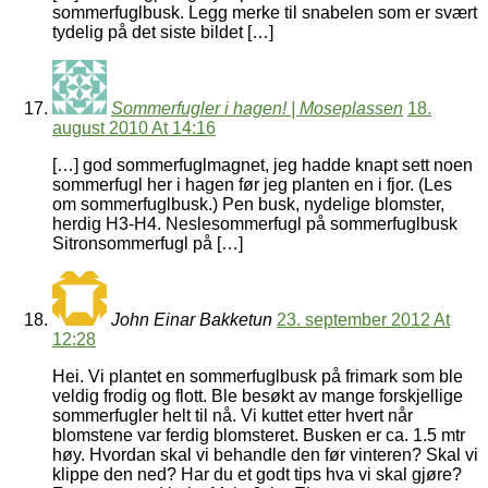
sommerfuglbusk. Legg merke til snabelen som er svært
tydelig på det siste bildet […]
Sommerfugler i hagen! | Moseplassen
18.
august 2010 At 14:16
[…] god sommerfuglmagnet, jeg hadde knapt sett noen
sommerfugl her i hagen før jeg planten en i fjor. (Les
om sommerfuglbusk.) Pen busk, nydelige blomster,
herdig H3-H4. Neslesommerfugl på sommerfuglbusk
Sitronsommerfugl på […]
John Einar Bakketun
23. september 2012 At
12:28
Hei. Vi plantet en sommerfuglbusk på frimark som ble
veldig frodig og flott. Ble besøkt av mange forskjellige
sommerfugler helt til nå. Vi kuttet etter hvert når
blomstene var ferdig blomsteret. Busken er ca. 1.5 mtr
høy. Hvordan skal vi behandle den før vinteren? Skal vi
klippe den ned? Har du et godt tips hva vi skal gjøre?