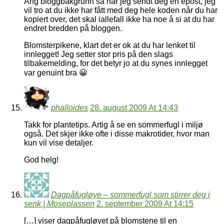
Ang bloggbakgrunn så har jeg sendt deg en epost, jeg
vil tro at du ikke har fått med deg hele koden når du har
kopiert over, det skal iallefall ikke ha noe å si at du har
endret bredden på bloggen.
Blomsterpikene, klart det er ok at du har lenket til
innlegget! Jeg setter stor pris på den slags
tilbakemelding, for det betyr jo at du synes innlegget
var genuint bra 😀
phalloides
28. august 2009 At 14:43
Takk for plantetips. Artig å se en sommerfugl i miljø
også. Det skjer ikke ofte i disse makrotider, hvor man
kun vil vise detaljer.
God helg!
Dagpåfugløye – sommerfugl som stirrer deg i
senk | Moseplassen
2. september 2009 At 14:15
[…] viser dagpåfugløyet på blomstene til en