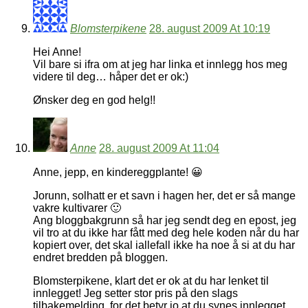
Blomsterpikene
28. august 2009 At 10:19
Hei Anne!
Vil bare si ifra om at jeg har linka et innlegg hos meg
videre til deg… håper det er ok:)
Ønsker deg en god helg!!
Anne
28. august 2009 At 11:04
Anne, jepp, en kindereggplante! 😀
Jorunn, solhatt er et savn i hagen her, det er så mange
vakre kultivarer 🙂
Ang bloggbakgrunn så har jeg sendt deg en epost, jeg
vil tro at du ikke har fått med deg hele koden når du har
kopiert over, det skal iallefall ikke ha noe å si at du har
endret bredden på bloggen.
Blomsterpikene, klart det er ok at du har lenket til
innlegget! Jeg setter stor pris på den slags
tilbakemelding, for det betyr jo at du synes innlegget