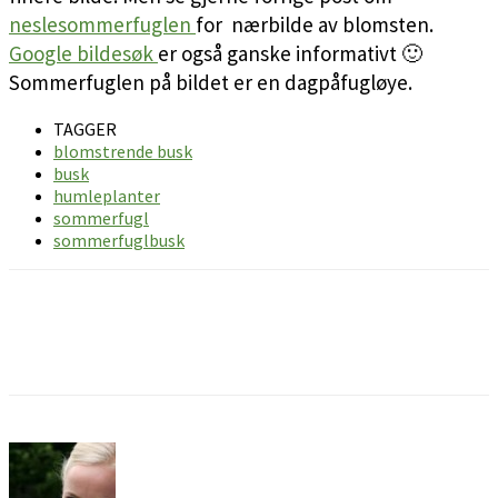
neslesommerfuglen
for nærbilde av blomsten.
Google bildesøk
er også ganske informativt 🙂
Sommerfuglen på bildet er en dagpåfugløye.
TAGGER
blomstrende busk
busk
humleplanter
sommerfugl
sommerfuglbusk
Facebook
Pinterest
Email