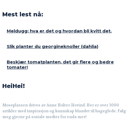
Mest lest nå:
Meldugg; hva er det og hvordan bli kvitt det.
Slik planter du georgineknoller (dahlia)
Beskjær tomatplanten, det gir flere og bedre
tomater!
HeiHei!
Moseplassen drives av Anne Holter-Hovind. Her er over 3000
artikler med inspirasjon og kunnskap blandet til hageglede. Følg
meg gjerne på sosiale medier for enda mer!