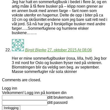
Jeg har hatt en sommerfuglbusk i bedet i flere år, og en
artig måte å få flere busker på – klipp noen grener av
en annen busk med annen farge – fant noen som
vokste utenfor en hagemur. Delte de opp i biter på ca
10 cm og skråsnittet endene som jeg bare satt rett ned i
våt jord. Så nå har jeg 3 forskjellige busker med andre
farger…..Sommerfuglene og humlene elsker
buskene……..
Birgit Bjerke
27. oktober 2015 At 08:06
Her er mine sommerfuglbusker (rosa, lilla, hvit) Jeg bor
3 mil nord for Oslo og busken fryser ned på vinteren.
Blomstringen blir da veldig sen beg. av september.
Masse sommerfugler når sola skinner
Comments are closed.
Logg inn
Velkommen! Logg inn på kontoen din
ditt brukernavn
ditt passord