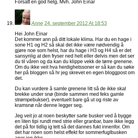
Forsatt en god helg, Mvh. John Einar
Anne
24. september 2012 At 18:53
Hei John Einar
Det kommer ann på ditt lokale klima. Har du en hage i
sone H1 og H2 så skal det ikke være nødvendig å
gjøre noe som helst, har du hage i H3 og H4 så er det
sansynlig at den fryser ned helt eller delvis men det ser
du til våren og da kan du klippe vekk de tørre grenene.
Om du ikke veit hva herdighetssoner er så kan du søke
her på bloggen så hr jeg skrevet en egen bloggpost om
det.
Du kan vurdere å samle grenene litt så de ikke skal
brekke under snø (binde sammen med feks gamle
strømpebukser). eventuelt bare gå ut og riste av
kramsnø når denne legger seg.
Jeg veit jo at noen beskytter sarte busker ved å bygge
en liten tipi rundt med strie eller granbar, bare ikke legg
det på for tidlig ig tett så det dannes fukt innenfor. Om
det har noen som helst effekt for sommerfuglbusken
aner jeg ikke.