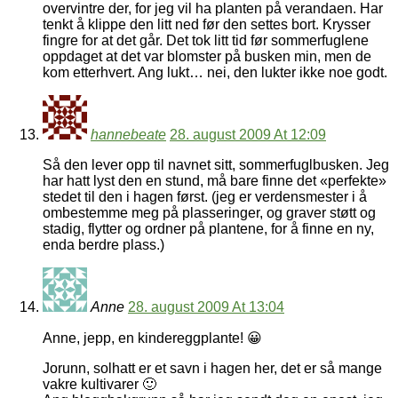
overvintre der, for jeg vil ha planten på verandaen. Har
tenkt å klippe den litt ned før den settes bort. Krysser
fingre for at det går. Det tok litt tid før sommerfuglene
oppdaget at det var blomster på busken min, men de
kom etterhvert. Ang lukt… nei, den lukter ikke noe godt.
hannebeate
28. august 2009 At 12:09
Så den lever opp til navnet sitt, sommerfuglbusken. Jeg
har hatt lyst den en stund, må bare finne det «perfekte»
stedet til den i hagen først. (jeg er verdensmester i å
ombestemme meg på plasseringer, og graver støtt og
stadig, flytter og ordner på plantene, for å finne en ny,
enda berdre plass.)
Anne
28. august 2009 At 13:04
Anne, jepp, en kindereggplante! 😀
Jorunn, solhatt er et savn i hagen her, det er så mange
vakre kultivarer 🙂