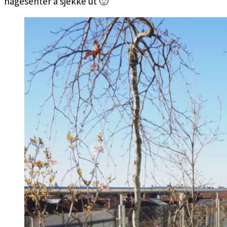
hagesenter å sjekke ut 🙂