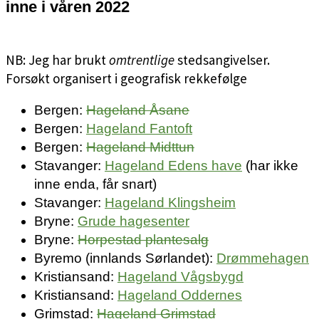
inne i våren 2022
NB: Jeg har brukt
omtrentlige
stedsangivelser.
Forsøkt organisert i geografisk rekkefølge
Bergen:
Hageland Åsane
Bergen:
Hageland Fantoft
Bergen:
Hageland Midttun
Stavanger:
Hageland Edens have
(har ikke
inne enda, får snart)
Stavanger:
Hageland Klingsheim
Bryne:
Grude hagesenter
Bryne:
Horpestad plantesalg
Byremo (innlands Sørlandet):
Drømmehagen
Kristiansand:
Hageland Vågsbygd
Kristiansand:
Hageland Oddernes
Grimstad:
Hageland Grimstad