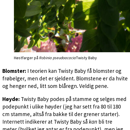
Høstfarger på
Robinia pseudoacacia
Twisty Baby
Blomster:
I teorien kan Twisty Baby få blomster og
frøbelger, men det er sjeldent. Blomstene er da hvite
og henger ned, litt som blåregn. Veldig pene.
Høyde:
Twisty Baby podes på stamme og selges med
podepunkt i ulike høyder (jeg har sett fra 80 til 180
cm stamme, altså fra bakke til der grener starter).
Internett indikerer at Twisty Baby så
kan
bli tre
meter (hvilket jeg antar er fra podepunkt), men jeg