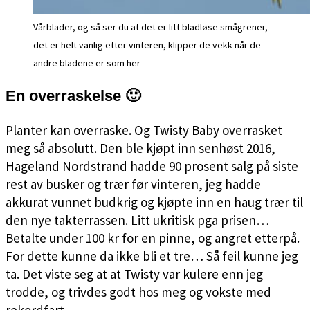
Vårblader, og så ser du at det er litt bladløse smågrener,
det er helt vanlig etter vinteren, klipper de vekk når de
andre bladene er som her
En overraskelse 🙂
Planter kan overraske. Og Twisty Baby overrasket
meg så absolutt. Den ble kjøpt inn senhøst 2016,
Hageland Nordstrand hadde 90 prosent salg på siste
rest av busker og trær før vinteren, jeg hadde
akkurat vunnet budkrig og kjøpte inn en haug trær til
den nye takterrassen. Litt ukritisk pga prisen…
Betalte under 100 kr for en pinne, og angret etterpå.
For dette kunne da ikke bli et tre… Så feil kunne jeg
ta. Det viste seg at at Twisty var kulere enn jeg
trodde, og trivdes godt hos meg og vokste med
rekordfart.