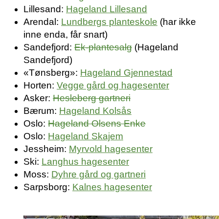
Lillesand:
Hageland Lillesand
Arendal:
Lundbergs planteskole
(har ikke
inne enda, får snart)
Sandefjord:
Ek-plantesalg
(Hageland
Sandefjord)
«Tønsberg»:
Hageland Gjennestad
Horten:
Vegge gård og hagesenter
Asker:
Hesleberg gartneri
Bærum:
Hageland Kolsås
Oslo:
Hageland Olsens Enke
Oslo:
Hageland Skajem
Jessheim:
Myrvold hagesenter
Ski:
Langhus hagesenter
Moss:
Dyhre gård og gartneri
Sarpsborg:
Kalnes hagesenter