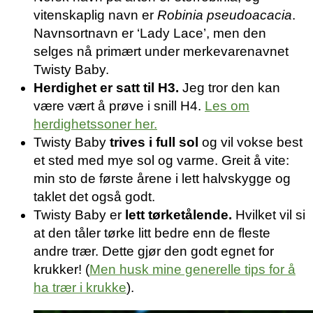
vitenskaplig navn er
Robinia pseudoacacia
.
Navnsortnavn er ‘Lady Lace’, men den
selges nå primært under merkevarenavnet
Twisty Baby.
Herdighet er satt til H3.
Jeg tror den kan
være vært å prøve i snill H4.
Les om
herdighetssoner her.
Twisty Baby
trives i full sol
og vil vokse best
et sted med mye sol og varme. Greit å vite:
min sto de første årene i lett halvskygge og
taklet det også godt.
Twisty Baby er
lett tørketålende.
Hvilket vil si
at den tåler tørke litt bedre enn de fleste
andre trær. Dette gjør den godt egnet for
krukker! (
Men husk mine generelle tips for å
ha trær i krukke
).