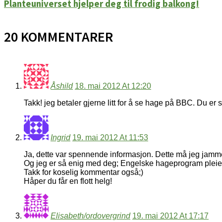
Planteuniverset hjelper deg til frodig balkong!
20 KOMMENTARER
Åshild
18. mai 2012 At 12:20
Takk! jeg betaler gjerne litt for å se hage på BBC. Du er så
Ingrid
19. mai 2012 At 11:53
Ja, dette var spennende informasjon. Dette må jeg jamme
Og jeg er så enig med deg; Engelske hageprogram pleier
Takk for koselig kommentar også;)
Håper du får en flott helg!
Elisabeth/ordovergrind
19. mai 2012 At 17:17