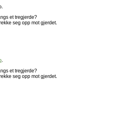
o.
angs et tregjerde?
strekke seg opp mot gjerdet.
o
.
angs et tregjerde?
strekke seg opp mot gjerdet.