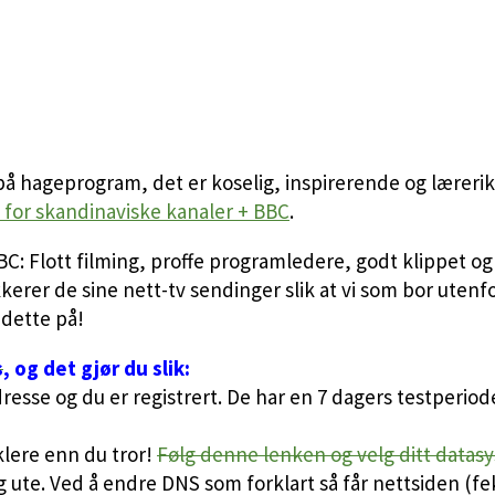
 på hageprogram, det er koselig, inspirerende og lærerik
for skandinaviske kanaler + BBC
.
 Flott filming, proffe programledere, godt klippet og 
rer de sine nett-tv sendinger slik at vi som bor utenfo
 dette på!
s
, og det gjør du slik:
dresse og du er registrert. De har en 7 dagers testperiod
klere enn du tror!
Følg denne lenken og velg ditt datasy
g ute. Ved å endre DNS som forklart så får nettsiden (f