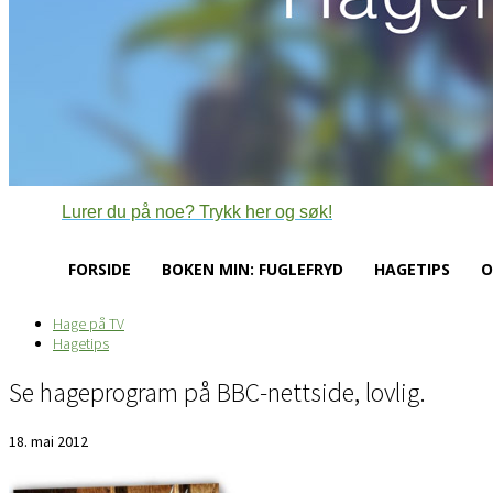
Lurer du på noe? Trykk her og søk!
FORSIDE
BOKEN MIN: FUGLEFRYD
HAGETIPS
O
Hage på TV
Hagetips
Se hageprogram på BBC-nettside, lovlig.
18. mai 2012