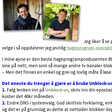
Jeg liker å se
velge i så oppdaterer jeg jevnlig
hageprogram-oversikt 
I mine øyne er den beste hageprogramprodusenten BBC:
sine på nett, men som så mange andre tv-kanaler blokke
– Men det finnes en enkel og grei og lovlig måte å løse
Det eneste du trenger å gjøre er å bruke
Unblock-u
1.
Følg lenken inn på
Unblock-us
, skriv inn din eposta
koster det 40kr måneden.
2.
Endre DNS i systemvalg. God skrittvis forklaring, en
og det er på grunnlag av dette at nettsider blokker de