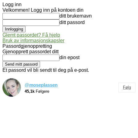
Logg inn
Velkommen! Logg inn på kontoen din
ditt brukernavn
ditt passord
Glemt passordet? Få hjelp
Bruk av informasjonskapsler
Passordgjenoppretting
Gjenopprett passordet ditt
din epost
Et passord vil bli sendt til deg på e-post.
@moseplassen
Følg
45,1k
Følgere