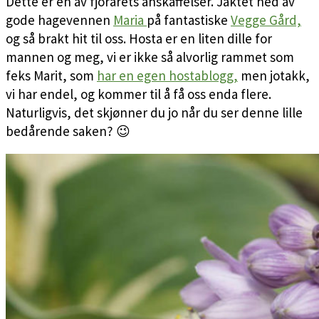
Dette er en av fjorårets anskaffelser. Jaktet ned av
gode hagevennen
Maria
på fantastiske
Vegge Gård,
og så brakt hit til oss. Hosta er en liten dille for
mannen og meg, vi er ikke så alvorlig rammet som
feks Marit, som
har en egen hostablogg,
men jotakk,
vi har endel, og kommer til å få oss enda flere.
Naturligvis, det skjønner du jo når du ser denne lille
bedårende saken? 😉