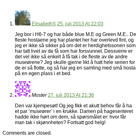
ElisabethS
25. juli 2013 At 22:03
Jeg bor i H6-7 og har både blue M.E og Green M.E.. De
fleste hostaene jeg har plantet her har overlevd fint, og
jeg er ikke så sikker på om det er herdighetssonen som
har tatt livet av de få som har forsvunnet. Dessverre er
det vel ikke så enkelt å få tak i de fleste av de andre
museørene? Jeg skulle gjerne likt å hatt hele serien for
de er så flotte, og så har jeg en samling med små hosta
på en egen plass i et bed.
Moster
27. juli 2013 At 21:36
Den var kjempesøt! Og jeg fikk et akutt behov får å ha
et par ‘museører’ i en krukke. Damen på hagesenteret
hadde ikke hørt om dem, så spørsmålet er: hvor får
man tak i skjønnheten? Fortsatt god helg!
Comments are closed.