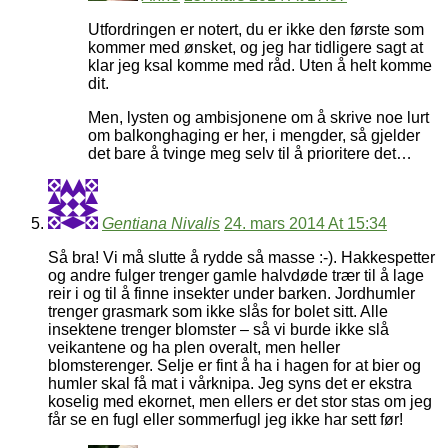
Utfordringen er notert, du er ikke den første som
kommer med ønsket, og jeg har tidligere sagt at
klar jeg ksal komme med råd. Uten å helt komme
dit.
Men, lysten og ambisjonene om å skrive noe lurt
om balkonghaging er her, i mengder, så gjelder
det bare å tvinge meg selv til å prioritere det…
Gentiana Nivalis
24. mars 2014 At 15:34
Så bra! Vi må slutte å rydde så masse :-). Hakkespetter
og andre fulger trenger gamle halvdøde trær til å lage
reir i og til å finne insekter under barken. Jordhumler
trenger grasmark som ikke slås for bolet sitt. Alle
insektene trenger blomster – så vi burde ikke slå
veikantene og ha plen overalt, men heller
blomsterenger. Selje er fint å ha i hagen for at bier og
humler skal få mat i vårknipa. Jeg syns det er ekstra
koselig med ekornet, men ellers er det stor stas om jeg
får se en fugl eller sommerfugl jeg ikke har sett før!