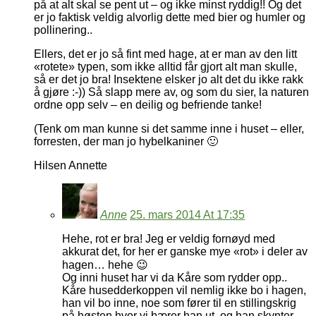
på at alt skal se pent ut – og ikke minst ryddig!! Og det
er jo faktisk veldig alvorlig dette med bier og humler og
pollinering..
Ellers, det er jo så fint med hage, at er man av den litt
«rotete» typen, som ikke alltid får gjort alt man skulle,
så er det jo bra! Insektene elsker jo alt det du ikke rakk
å gjøre :-)) Så slapp mere av, og som du sier, la naturen
ordne opp selv – en deilig og befriende tanke!
(Tenk om man kunne si det samme inne i huset – eller,
forresten, der man jo hybelkaniner 🙂
Hilsen Annette
Anne
25. mars 2014 At 17:35
Hehe, rot er bra! Jeg er veldig fornøyd med
akkurat det, for her er ganske mye «rot» i deler av
hagen… hehe 😉
Og inni huset har vi da Kåre som rydder opp..
Kåre husedderkoppen vil nemlig ikke bo i hagen,
han vil bo inne, noe som fører til en stillingskrig
på høsten hvor vi bærer han ut, og han skynter