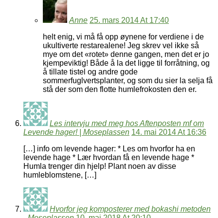
Anne
25. mars 2014 At 17:40
helt enig, vi må få opp øynene for verdiene i de
ukultiverte restarealene! Jeg skrev vel ikke så
mye om det «rotet» denne gangen, men det er jo
kjempeviktig! Både å la det ligge til forråtning, og
å tillate tistel og andre gode
sommerfuglvertsplanter, og som du sier la selja få
stå der som den flotte humlefrokosten den er.
Les intervju med meg hos Aftenposten mf om
Levende hager! | Moseplassen
14. mai 2014 At 16:36
[…] info om levende hager: * Les om hvorfor ha en
levende hage * Lær hvordan få en levende hage *
Humla trenger din hjelp! Plant noen av disse
humleblomstene, […]
Hvorfor jeg komposterer med bokashi metoden
- Moseplassen
10. mai 2018 At 20:10