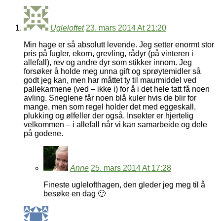
Ugleloftet
23. mars 2014 At 21:20
Min hage er så absolutt levende. Jeg setter enormt stor
pris på fugler, ekorn, grevling, rådyr (på vinteren i
allefall), rev og andre dyr som stikker innom. Jeg
forsøker å holde meg unna gift og sprøytemidler så
godt jeg kan, men har måttet ty til maurmiddel ved
pallekarmene (ved – ikke i) for å i det hele tatt få noen
avling. Sneglene får noen blå kuler hvis de blir for
mange, men som regel holder det med eggeskall,
plukking og ølfeller der også. Insekter er hjertelig
velkommen – i allefall når vi kan samarbeide og dele
på godene.
Anne
25. mars 2014 At 17:28
Fineste uglelofthagen, den gleder jeg meg til å
besøke en dag 🙂