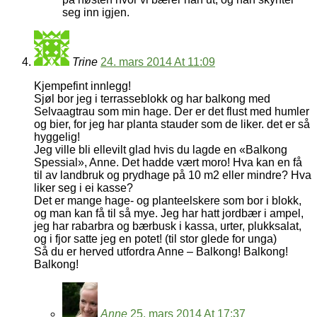
seg inn igjen.
Trine
24. mars 2014 At 11:09
Kjempefint innlegg!
Sjøl bor jeg i terrasseblokk og har balkong med
Selvaagtrau som min hage. Der er det flust med humler
og bier, for jeg har planta stauder som de liker. det er så
hyggelig!
Jeg ville bli ellevilt glad hvis du lagde en «Balkong
Spessial», Anne. Det hadde vært moro! Hva kan en få
til av landbruk og prydhage på 10 m2 eller mindre? Hva
liker seg i ei kasse?
Det er mange hage- og planteelskere som bor i blokk,
og man kan få til så mye. Jeg har hatt jordbær i ampel,
jeg har rabarbra og bærbusk i kassa, urter, plukksalat,
og i fjor satte jeg en potet! (til stor glede for unga)
Så du er herved utfordra Anne – Balkong! Balkong!
Balkong!
Anne
25. mars 2014 At 17:37