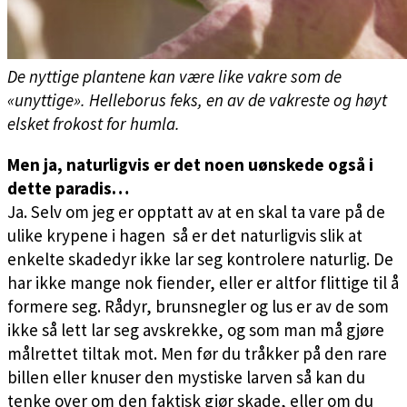
De nyttige plantene kan være like vakre som de
«unyttige». Helleborus feks, en av de vakreste og høyt
elsket frokost for humla.
Men ja, naturligvis er det noen uønskede også i
dette paradis…
Ja. Selv om jeg er opptatt av at en skal ta vare på de
ulike krypene i hagen så er det naturligvis slik at
enkelte skadedyr ikke lar seg kontrolere naturlig. De
har ikke mange nok fiender, eller er altfor flittige til å
formere seg. Rådyr, brunsnegler og lus er av de som
ikke så lett lar seg avskrekke, og som man må gjøre
målrettet tiltak mot. Men før du tråkker på den rare
billen eller knuser den mystiske larven så kan du
tenke over om den faktisk gjør skade, eller om du