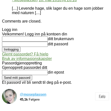
[…] Levende hage, slik lager du en hage som jobber
med naturen […]
Comments are closed.
Logg inn
Velkommen! Logg inn på kontoen din
ditt brukernavn
ditt passord
Glemt passordet? Få hjelp
Bruk av informasjonskapsler
Passordgjenoppretting
Gjenopprett passordet ditt
din epost
Et passord vil bli sendt til deg på e-post.
@moseplassen
Følg
45,1k
Følgere