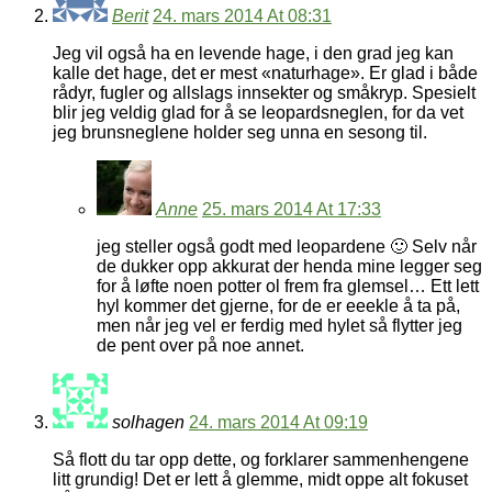
Berit
24. mars 2014 At 08:31
Jeg vil også ha en levende hage, i den grad jeg kan
kalle det hage, det er mest «naturhage». Er glad i både
rådyr, fugler og allslags innsekter og småkryp. Spesielt
blir jeg veldig glad for å se leopardsneglen, for da vet
jeg brunsneglene holder seg unna en sesong til.
Anne
25. mars 2014 At 17:33
jeg steller også godt med leopardene 🙂 Selv når
de dukker opp akkurat der henda mine legger seg
for å løfte noen potter ol frem fra glemsel… Ett lett
hyl kommer det gjerne, for de er eeekle å ta på,
men når jeg vel er ferdig med hylet så flytter jeg
de pent over på noe annet.
solhagen
24. mars 2014 At 09:19
Så flott du tar opp dette, og forklarer sammenhengene
litt grundig! Det er lett å glemme, midt oppe alt fokuset