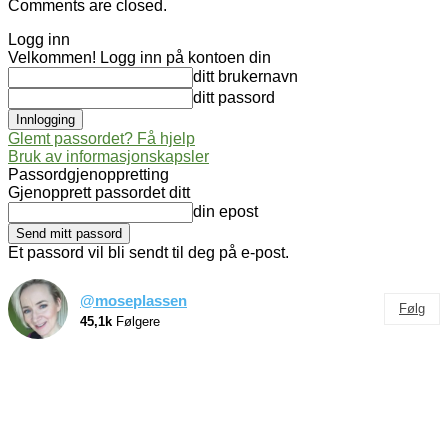
Comments are closed.
Logg inn
Velkommen! Logg inn på kontoen din
ditt brukernavn
ditt passord
Glemt passordet? Få hjelp
Bruk av informasjonskapsler
Passordgjenoppretting
Gjenopprett passordet ditt
din epost
Et passord vil bli sendt til deg på e-post.
@moseplassen
Følg
45,1k
Følgere