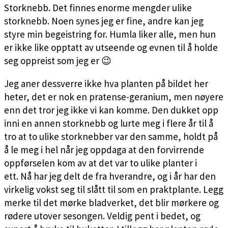
Storknebb. Det finnes enorme mengder ulike
storknebb. Noen synes jeg er fine, andre kan jeg
styre min begeistring for. Humla liker alle, men hun
er ikke like opptatt av utseende og evnen til å holde
seg oppreist som jeg er 😉
Jeg aner dessverre ikke hva planten på bildet her
heter, det er nok en pratense-geranium, men nøyere
enn det tror jeg ikke vi kan komme. Den dukket opp
inni en annen storknebb og lurte meg i flere år til å
tro at to ulike storknebber var den samme, holdt på
å le meg i hel når jeg oppdaga at den forvirrende
oppførselen kom av at det var to ulike planter i
ett. Nå har jeg delt de fra hverandre, og i år har den
virkelig vokst seg til slått til som en praktplante. Legg
merke til det mørke bladverket, det blir mørkere og
rødere utover sesongen. Veldig pent i bedet, og