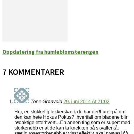
Oppdatering fra humleblomsterengen
7 KOMMENTARER
Tone Grønvold
29. juni 2014 At 21:02
Hei, en skikkelig lekkerskælk du har der!Lurer på om
den kan hete Hokus Pokus? Ihvertfall om bladene blir
rødaktige etterhvert…En annen ting som er supert med
storkenebb er at de kan ta knekken på skvallerkå,
særlig rosestorkenebb er visst effektiv, skal prøves! 🙂