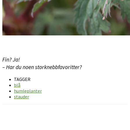
Fin? Ja!
– Har du noen storknebbfavoritter?
TAGGER
blå
humleplanter
stauder
Facebook
Pinterest
Email