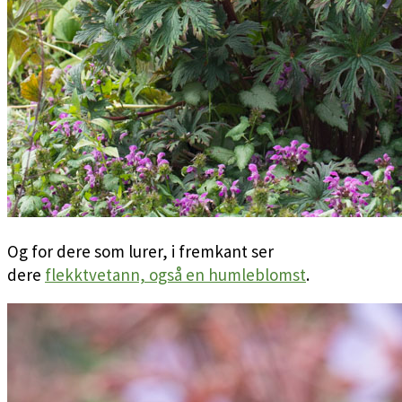
Og for dere som lurer, i fremkant ser
dere
flekktvetann, også en humleblomst
.