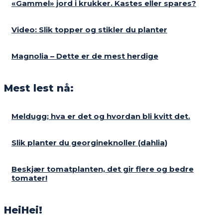
«Gammel» jord i krukker. Kastes eller spares?
Video: Slik topper og stikler du planter
Magnolia – Dette er de mest herdige
Mest lest nå:
Meldugg; hva er det og hvordan bli kvitt det.
Slik planter du georgineknoller (dahlia)
Beskjær tomatplanten, det gir flere og bedre
tomater!
HeiHei!