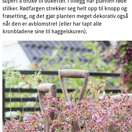
supert å bruke til buketter. I tillegg har planten røde
stilker. Rødfargen strekker seg helt opp til knopp og
frøsetting, og det gjør planten meget dekorativ også
når den er avblomstret (eller har tapt alle
kronbladene sine til haggelskuren).