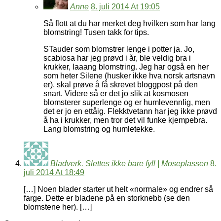
Anne
8. juli 2014 At 19:05
Så flott at du har merket deg hvilken som har lang
blomstring! Tusen takk for tips.
STauder som blomstrer lenge i potter ja. Jo,
scabiosa har jeg prøvd i år, ble veldig bra i
krukker, laaang blomstring. Jeg har også en her
som heter Silene (husker ikke hva norsk artsnavn
er), skal prøve å få skrevet bloggpost på den
snart. Videre så er det jo slik at kosmosen
blomsterer superlenge og er humlevennlig, men
det er jo en ettåig. Flekktvetann har jeg ikke prøvd
å ha i krukker, men tror det vil funke kjempebra.
Lang blomstring og humletekke.
Bladverk. Slettes ikke bare fyll | Moseplassen
8.
juli 2014 At 18:49
[…] Noen blader starter ut helt «normale» og endrer så
farge. Dette er bladene på en storknebb (se den
blomstene her). […]