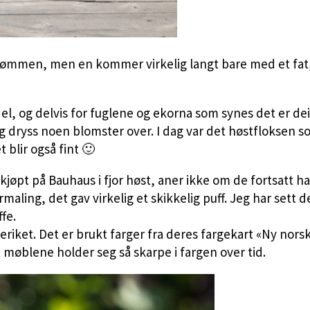
 drømmen, men en kommer virkelig langt bare med et fat,
del, og delvis for fuglene og ekorna som synes det er de
å, og dryss noen blomster over. I dag var det høstflokse
blir også fint 🙂
jøpt på Bauhaus i fjor høst, aner ikke om de fortsatt ha
ling, det gav virkelig et skikkelig puff. Jeg har sett
ffe.
ket. Det er brukt farger fra deres fargekart «Ny norsk fl
t møblene holder seg så skarpe i fargen over tid.