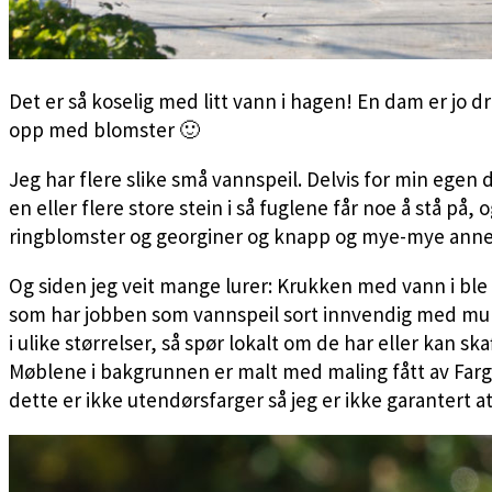
Det er så koselig med litt vann i hagen! En dam er jo
opp med blomster 🙂
Jeg har flere slike små vannspeil. Delvis for min egen 
en eller flere store stein i så fuglene får noe å stå p
ringblomster og georginer og knapp og mye-mye annet 
Og siden jeg veit mange lurer: Krukken med vann i ble k
som har jobben som vannspeil sort innvendig med murma
i ulike størrelser, så spør lokalt om de har eller kan ska
Møblene i bakgrunnen er malt med maling fått av Fargeri
dette er ikke utendørsfarger så jeg er ikke garantert a