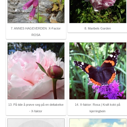
7. ANNES HAGEVERDEN: X-Factor
8. Maribels Garden
ROSA
13. På tide å prøve seg på en deltakelse
14. X-faktor: Rosa | Kraft kokt på
- X-faktor
kjerringbein