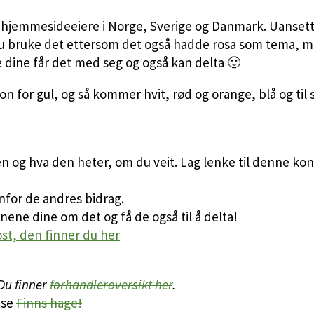
g hjemmesideeiere i Norge, Sverige og Danmark. Uanset
 du bruke det ettersom det også hadde rosa som tema, m
e dine får det med seg og også kan delta 🙂
ion for gul, og så kommer hvit, rød og orange, blå og til 
 den og hva den heter, om du veit. Lag lenke til denne k
nfor de andres bidrag.
nene dine om det og få de også til å delta!
t, den finner du her
 Du finner
forhandleroversikt her
.
ise
Finns hage!