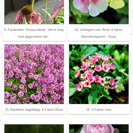
9. Furulunden: Purpursolhatt - det er meg
10. Livihagen.com: Årets X-faktor
med piggsveisen det...
blomsterutgaven - Rosa
15. Randines hageblogg: X-Faktor Rosa
16. X Faktor rosa