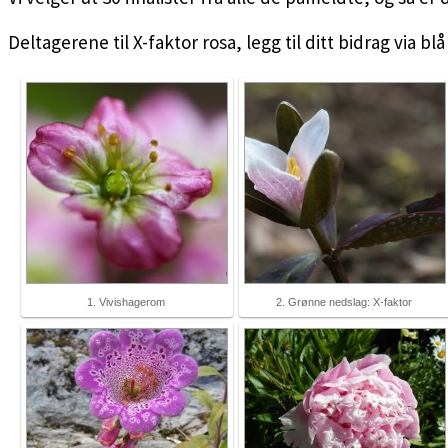
Deltagerene til X-faktor rosa, legg til ditt bidrag via
1. Vivishagerom
2. Grønne nedslag: X-faktor