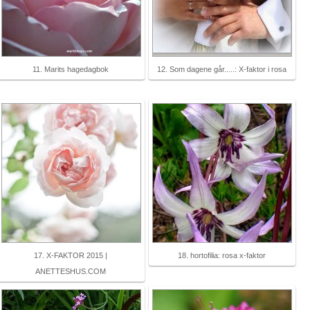
11. Marits hagedagbok
12. Som dagene går.....: X-faktor i rosa
17. X-FAKTOR 2015 |
18. hortofilia: rosa x-faktor
ANETTESHUS.COM