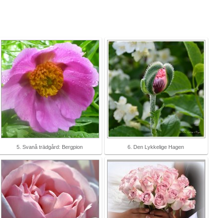
5. Svanå trädgård: Bergpion
6. Den Lykkelige Hagen