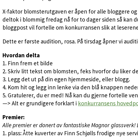
X-faktor blomsterutgaven er åpen for alle bloggere o
deltok i blommig fredag nå for to dager siden så kan
bloggpost vil fortelle om konkurransen slik at leseren
Dette er første audition, rosa. På tirsdag åpner vi audit
Hvordan delta
1. Finn frem et bilde
2. Skriv litt tekst om blomsten, feks hvorfor du liker
3. Legg det ut på din egen hjemmeside, eller blogg.
4. Kom hit og legg inn lenke via den blå knappen nede
5. Gratulerer, du er med! Nå kan du gjerne fortelle ven
—> Alt er grundigere forklart i
konkurransens hovedpos
Premier:
Alle premier er donert av fantastiske Magnor glassverk!
1. plass: Åtte kuverter av Finn Schjølls frodige nye serv