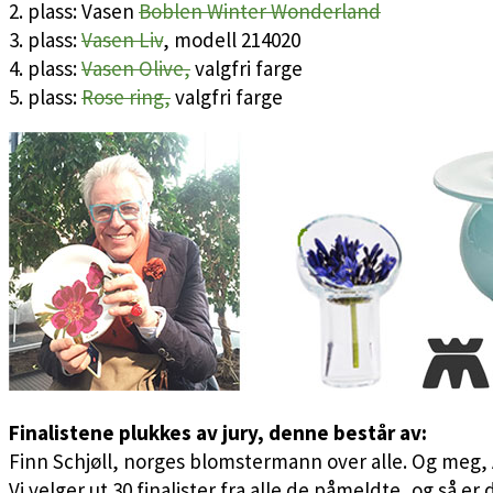
2. plass: Vasen
Boblen Winter Wonderland
3. plass:
Vasen Liv
, modell 214020
4. plass:
Vasen Olive,
valgfri farge
5. plass:
Rose ring,
valgfri farge
Finalistene plukkes av jury, denne består av:
Finn Schjøll, norges blomstermann over alle. Og meg,
Vi velger ut 30 finalister fra alle de påmeldte, og så 