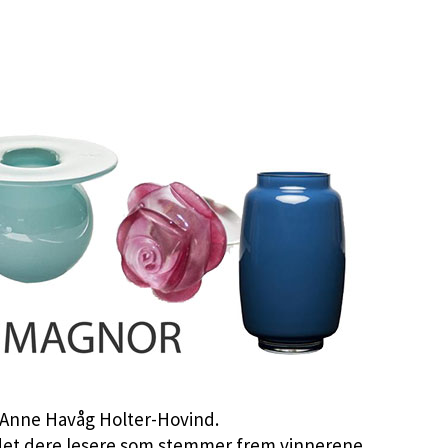
 Anne Havåg Holter-Hovind.
er det dere lesere som stemmer frem vinnerene.