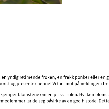
r det en yndig rødmende frøken, en frekk pønker eller e
favoritt og presenter henne! Vi tar i mot påmeldinger i fr
emper blomstene om en plass i solen. Hvilken blomst har
emedlemmer lar de seg påvirke av en god historie. Dette