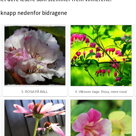
 blå knapp nedenfor bidragene
3. ROSA PÅ BALL
4. Villroses hage: Rosa, mere rosa!