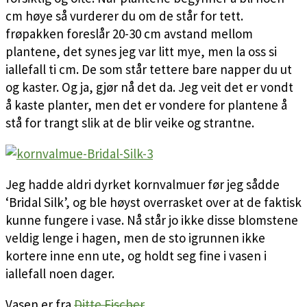
cm høye så vurderer du om de står for tett.
frøpakken foreslår 20-30 cm avstand mellom
plantene, det synes jeg var litt mye, men la oss si
iallefall ti cm. De som står tettere bare napper du ut
og kaster. Og ja, gjør nå det da. Jeg veit det er vondt
å kaste planter, men det er vondere for plantene å
stå for trangt slik at de blir veike og strantne.
Jeg hadde aldri dyrket kornvalmuer før jeg sådde
‘Bridal Silk’, og ble høyst overrasket over at de faktisk
kunne fungere i vase. Nå står jo ikke disse blomstene
veldig lenge i hagen, men de sto igrunnen ikke
kortere inne enn ute, og holdt seg fine i vasen i
iallefall noen dager.
Vasen er fra
Ditte Fischer