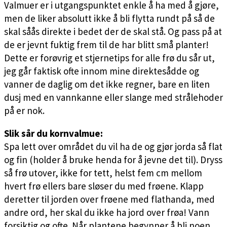
Valmuer er i utgangspunktet enkle å ha med å gjøre,
men de liker absolutt ikke å bli flytta rundt på så de
skal såås direkte i bedet der de skal stå. Og pass på at
de er jevnt fuktig frem til de har blitt små planter!
Dette er forøvrig et stjernetips for alle frø du sår ut,
jeg går faktisk ofte innom mine direktesådde og
vanner de daglig om det ikke regner, bare en liten
dusj med en vannkanne eller slange med strålehoder
på er nok.
Slik sår du kornvalmue:
Spa lett over området du vil ha de og gjør jorda så flat
og fin (holder å bruke henda for å jevne det til). Dryss
så frø utover, ikke for tett, helst fem cm mellom
hvert frø ellers bare sløser du med frøene. Klapp
deretter til jorden over frøene med flathanda, med
andre ord, her skal du ikke ha jord over frøa! Vann
forsiktig og ofte. Når plantene begynner å bli noen