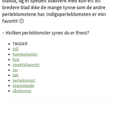
blålilla, og et spesielt bladverk med kun ett litt
bredere blad ikke de mange tynne som de andre
perleblomstene har. Indigoperleblomsten er min
favoritt 🙂
– Hvilken perleblomster synes du er finest?
TAGGER
blå
humleplanter
hvit
insektsfavoritt
lav
løk
perleblomst
planteguide
vårblomst
Facebook
Pinterest
Email