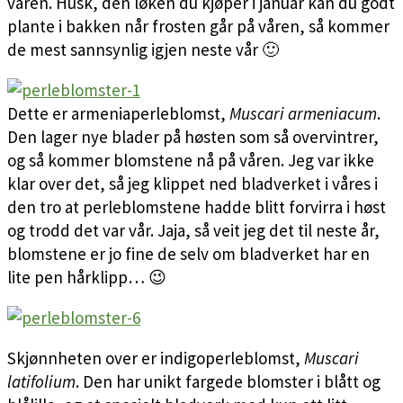
våren. Husk, den løken du kjøper i januar kan du godt
plante i bakken når frosten går på våren, så kommer
de mest sannsynlig igjen neste vår 🙂
Dette er armeniaperleblomst,
Muscari armeniacum
.
Den lager nye blader på høsten som så overvintrer,
og så kommer blomstene nå på våren. Jeg var ikke
klar over det, så jeg klippet ned bladverket i våres i
den tro at perleblomstene hadde blitt forvirra i høst
og trodd det var vår. Jaja, så veit jeg det til neste år,
blomstene er jo fine de selv om bladverket har en
lite pen hårklipp… 😉
Skjønnheten over er indigoperleblomst,
Muscari
latifolium
. Den har unikt fargede blomster i blått og