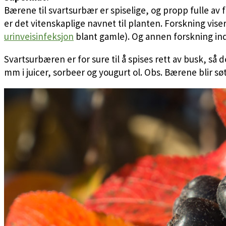
Bærene til svartsurbær er spiselige, og propp fulle av
er det vitenskaplige navnet til planten. Forskning vis
urinveisinfeksjon
blant gamle). Og annen forskning ind
Svartsurbæren er for sure til å spises rett av busk, s
mm i juicer, sorbeer og yougurt ol. Obs. Bærene blir søter