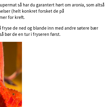
 supermat så har du garantert hørt om aronia, som altså
nelser (helt konkret forsket de på
er for kreft.
gså fryse de ned og blande inn med andre søtere bær
så bør de en tur i fryseren først.