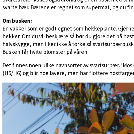
svarte bær. Bærene er regnet som supermat, og du fi
Om busken:
En vakker som er godt egnet som hekkeplante. Gjerne f
hekker. Om du vil beskjære så bør du gjøre det på høst
halvskygge, men liker ikke å tørke så svartsurbærbuske
Busken får hvite blomster på våren.
Det finnes noen ulike navnsorter av svartsurbær. ‘Moskv
(H5/H6) og blir noe lavere, men har flottere høstfarg