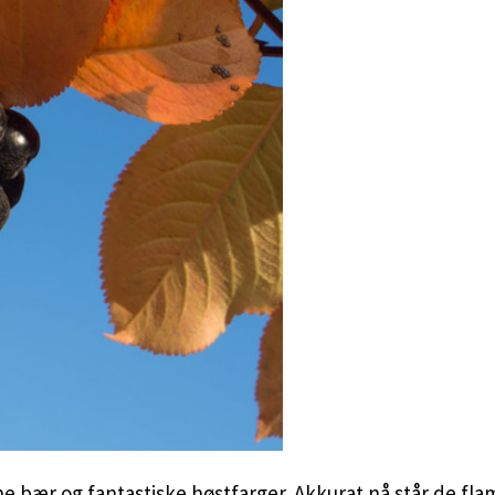
ne bær og fantastiske høstfarger. Akkurat nå står de f