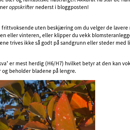
nner
oppskrifter
nederst i bloggposten!
rittvoksende uten beskjæring om du velger de lavere na
en eller vinteren, eller klipper du vekk blomsteranlegge
ne trives ikke så godt på sandgrunn eller steder med lit
a’ er mest herdig (H6/H7) hvilket betyr at den kan vokse
er og beholder bladene på lengre.