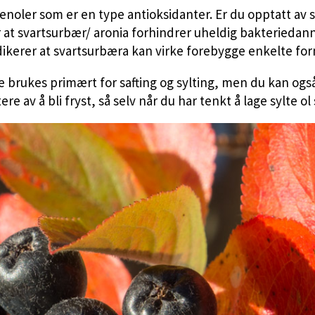
 fenoler som er en type antioksidanter. Er du opptatt av
er at svartsurbær/ aronia forhindrer uheldig bakteriedan
ikerer at svartsurbæra kan virke forebygge enkelte form
å de brukes primært for safting og sylting, men du kan o
e av å bli fryst, så selv når du har tenkt å lage sylte ol 