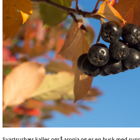
Svartsurbær kalles også aronia og er en busk med sun