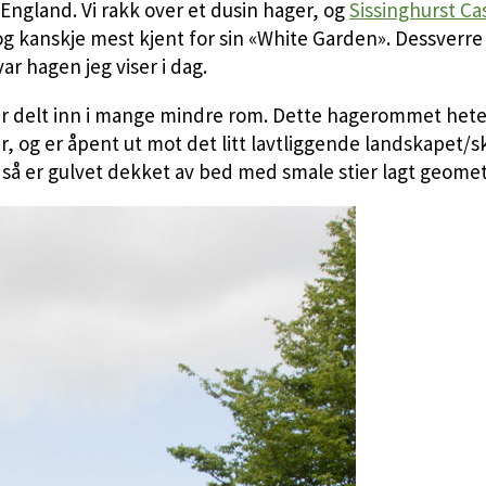
 England. Vi rakk over et dusin hager, og
Sissinghurst Ca
kanskje mest kjent for sin «White Garden». Dessverre var 
ar hagen jeg viser i dag.
er delt inn i mange mindre rom. Dette hagerommet hete
r, og er åpent ut mot det litt lavtliggende landskapet/
g så er gulvet dekket av bed med smale stier lagt geomet