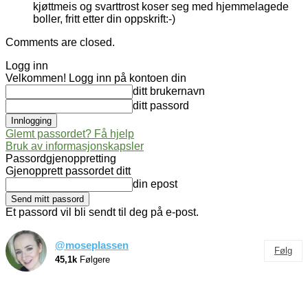
kjøttmeis og svarttrost koser seg med hjemmelagede
boller, fritt etter din oppskrift:-)
Comments are closed.
Logg inn
Velkommen! Logg inn på kontoen din
ditt brukernavn
ditt passord
Glemt passordet? Få hjelp
Bruk av informasjonskapsler
Passordgjenoppretting
Gjenopprett passordet ditt
din epost
Et passord vil bli sendt til deg på e-post.
@moseplassen
Følg
45,1k
Følgere