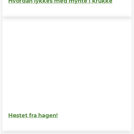
Hvordan lykkes med mynte i krukke
Høstet fra hagen!