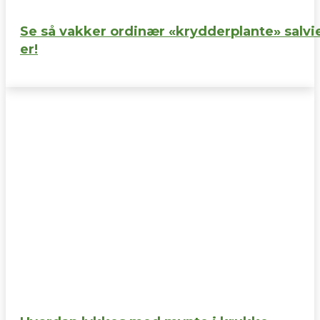
Se så vakker ordinær «krydderplante» salvi
er!