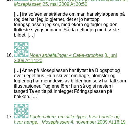
Moseplassen
25. mai 2009 At 20:50
[…] fra sofaen er strålende om man har skylappene på
(og det har jeg jo gjerne), det er jo nettopp
foringsplassen jeg ser, med ekorn og fugler og den
flotteste slyngsurfinaen. Så da deltar jeg med første
bildet, […]
Noen anbefalinger « Cat-a-strophes
8. juni
2009 At 14:20
[…] Anne på Moseplassen har flyttet fra Blogspot og
over i eget hus. Hun skriver om hage, blomster og
fugler og har mengdevis av bilder hun selv har tatt som
illustrasjoner. Fuglene fôrer hun så og si nesten i
fanget! Ta en titt på innlegget Fôringsplassen på
bakken. […]
Fuglematere, om ulike typer, hvor handle og
hvor henge. | Moseplassen
4. november 2009 At 16:19