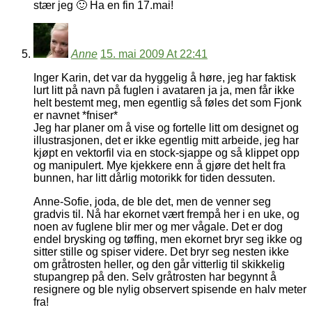
stær jeg 🙂 Ha en fin 17.mai!
Anne
15. mai 2009 At 22:41
Inger Karin, det var da hyggelig å høre, jeg har faktisk
lurt litt på navn på fuglen i avataren ja ja, men får ikke
helt bestemt meg, men egentlig så føles det som Fjonk
er navnet *fniser*
Jeg har planer om å vise og fortelle litt om designet og
illustrasjonen, det er ikke egentlig mitt arbeide, jeg har
kjøpt en vektorfil via en stock-sjappe og så klippet opp
og manipulert. Mye kjekkere enn å gjøre det helt fra
bunnen, har litt dårlig motorikk for tiden dessuten.
Anne-Sofie, joda, de ble det, men de venner seg
gradvis til. Nå har ekornet vært frempå her i en uke, og
noen av fuglene blir mer og mer vågale. Det er dog
endel brysking og tøffing, men ekornet bryr seg ikke og
sitter stille og spiser videre. Det bryr seg nesten ikke
om gråtrosten heller, og den går vitterlig til skikkelig
stupangrep på den. Selv gråtrosten har begynnt å
resignere og ble nylig observert spisende en halv meter
fra!