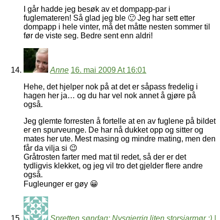
I går hadde jeg besøk av et dompapp-par i
fuglemateren! Så glad jeg ble 🙂 Jeg har sett etter
dompapp i hele vinter, må det måtte nesten sommer til
før de viste seg. Bedre sent enn aldri!
Anne
16. mai 2009 At 16:01
Hehe, det hjelper nok på at det er såpass fredelig i
hagen her ja… og du har vel nok annet å gjøre på
også.
Jeg glemte forresten å fortelle at en av fuglene på bildet
er en spurveunge. De har nå dukket opp og sitter og
mates her ute. Mest masing og mindre mating, men den
får da vilja si 😉
Gråtrosten farter med mat til redet, så der er det
tydligvis klekket, og jeg vil tro det gjelder flere andre
også.
Fugleunger er gøy 😀
Spretten søndag; Nysgjerrig liten storsjarmør :) |