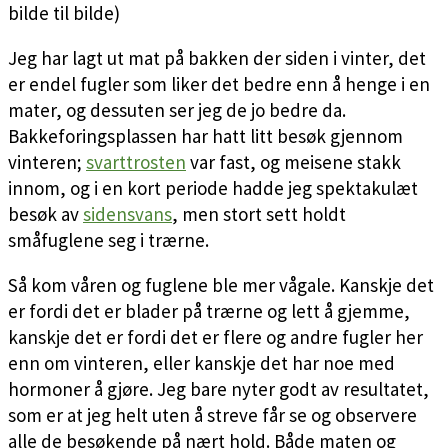
bilde til bilde)
Jeg har lagt ut mat på bakken der siden i vinter, det
er endel fugler som liker det bedre enn å henge i en
mater, og dessuten ser jeg de jo bedre da.
Bakkeforingsplassen har hatt litt besøk gjennom
vinteren;
svarttrosten
var fast, og meisene stakk
innom, og i en kort periode hadde jeg spektakulæt
besøk av
sidensvans
, men stort sett holdt
småfuglene seg i trærne.
Så kom våren og fuglene ble mer vågale. Kanskje det
er fordi det er blader på trærne og lett å gjemme,
kanskje det er fordi det er flere og andre fugler her
enn om vinteren, eller kanskje det har noe med
hormoner å gjøre. Jeg bare nyter godt av resultatet,
som er at jeg helt uten å streve får se og observere
alle de besøkende på nært hold. Både maten og