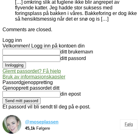
[…] omkring slik at fuglene ikke blir angrepet av
flyvende katter. Jeg hadde stor suksess med
foringsplass på bakken i våres. Bakkeforing er dog ikke
så hensiktsmessig når det er snø og is […]
Comments are closed.
Logg inn
Velkommen! Logg inn på kontoen din
ditt brukernavn
ditt passord
Glemt passordet? Få hjelp
Bruk av informasjonskapsler
Passordgjenoppretting
Gjenopprett passordet ditt
din epost
Et passord vil bli sendt til deg på e-post.
@moseplassen
Følg
45,1k
Følgere