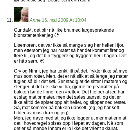
Anne
16. mai 2009 At 10:04
GundaM, det blir nå like bra med fargesprakende
blomster tenker jeg 🙂
Lisemoren, det var ikke så mange slag her heller i fjor,
men ettersom jeg har matet så har det kommet flrer og
flere til, og det blir tryggere og tryggere her i hagen. Det
er håp serru 😉
Gry og Ninni, jeg har tenkt litt på det, frykter ikke så mye
mus som rotter. Men, det er nå slik at så lenge jeg mater
fugler, så blir det søl. Ser stadig at de sitter i materen og
slenger ut det de ikke vil ha, gjerne tre peanøtter på
bakken før de finner den «rette». Det hjelper at jeg har
et slag mat pr mater, men det søles uanset, og det er
ikke alltid de spiser opp alt heller, og slipper ned rester.
Så, mat kommer på bakken uansett. (og jeg har sett
bilder av mus i trær og jeg).
Men, jeg nøye med at jeg ikke legger ut mer mat enn at
det i hovedregel spises opp i løpet av dagen. Nå som
det er så mange innom er jo ikke det vrient akkurat.