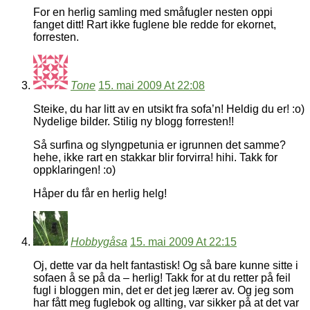
For en herlig samling med småfugler nesten oppi
fanget ditt! Rart ikke fuglene ble redde for ekornet,
forresten.
Tone
15. mai 2009 At 22:08
Steike, du har litt av en utsikt fra sofa’n! Heldig du er! :o)
Nydelige bilder. Stilig ny blogg forresten!!
Så surfina og slyngpetunia er igrunnen det samme?
hehe, ikke rart en stakkar blir forvirra! hihi. Takk for
oppklaringen! :o)
Håper du får en herlig helg!
Hobbygåsa
15. mai 2009 At 22:15
Oj, dette var da helt fantastisk! Og så bare kunne sitte i
sofaen å se på da – herlig! Takk for at du retter på feil
fugl i bloggen min, det er det jeg lærer av. Og jeg som
har fått meg fuglebok og allting, var sikker på at det var