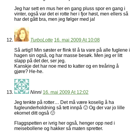
Jeg har sett en mus her en gang pluss spor en gang i
vinter, også var det ei rotte her i fjor høst, men ellers så
har det gått bra, men jeg følger med ja!
TurboLotte
16. mai 2009 At 10:08
Så artig!! Min søster er flink til å ta vare på alle fuglene i
hagen sin også, og har masse besøk. Men jeg er litt
slapp på det der, ser jeg.
Kanskje det har noe med to katter og en treåring å
gjøre? He-he.
Ninni
16. mai 2009 At 12:02
Jeg tenkte på rotter… Det må være koselig å ha
fugleunderholdning så tett innpå 🙂 Og der var jo lille
ekornet ditt også 🙂
Flaggspetten er ivrig her også, henger opp ned i
meisebollene og hakker så maten spretter.