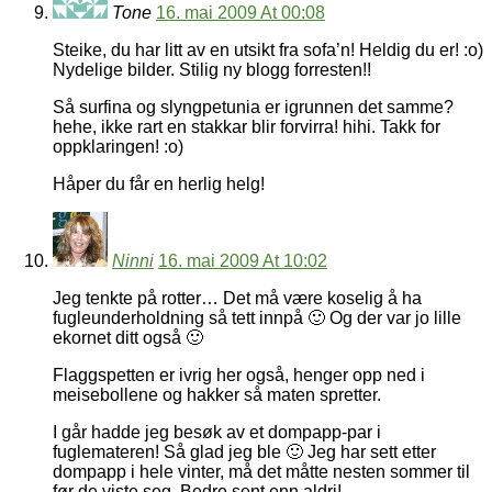
Tone
16. mai 2009 At 00:08
Steike, du har litt av en utsikt fra sofa’n! Heldig du er! :o)
Nydelige bilder. Stilig ny blogg forresten!!
Så surfina og slyngpetunia er igrunnen det samme?
hehe, ikke rart en stakkar blir forvirra! hihi. Takk for
oppklaringen! :o)
Håper du får en herlig helg!
Ninni
16. mai 2009 At 10:02
Jeg tenkte på rotter… Det må være koselig å ha
fugleunderholdning så tett innpå 🙂 Og der var jo lille
ekornet ditt også 🙂
Flaggspetten er ivrig her også, henger opp ned i
meisebollene og hakker så maten spretter.
I går hadde jeg besøk av et dompapp-par i
fuglemateren! Så glad jeg ble 🙂 Jeg har sett etter
dompapp i hele vinter, må det måtte nesten sommer til
før de viste seg. Bedre sent enn aldri!