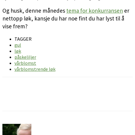
Og husk, denne månedes
tema for konkurransen
er
nettopp løk, kansje du har noe fint du har lyst til å
vise frem?
TAGGER
gul
løk
påskeliljer
vårblomst
vårblomstrende løk
Facebook
Pinterest
Email