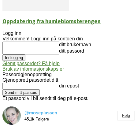
Oppdatering fra humleblomsterengen
Logg inn
Velkommen! Logg inn på kontoen din
ditt brukernavn
ditt passord
Glemt passordet? Få hjelp
Bruk av informasjonskapsler
Passordgjenoppretting
Gjenopprett passordet ditt
din epost
Et passord vil bli sendt til deg på e-post.
@moseplassen
Følg
45,1k
Følgere