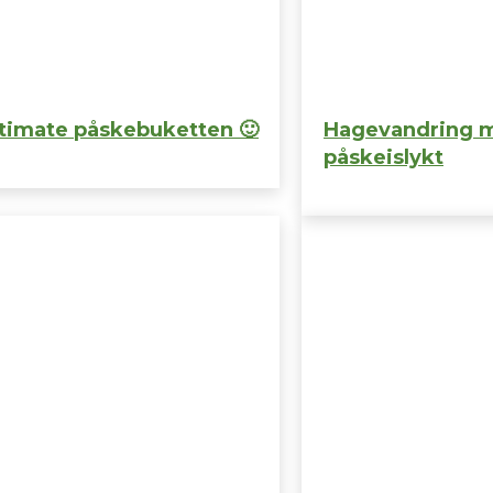
timate påskebuketten 🙂
Hagevandring 
påskeislykt