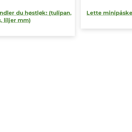
ndler du høstløk: (tulipan,
Lette minipåskel
, liljer mm)