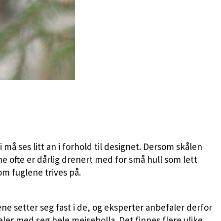
må ses litt an i forhold til designet. Dersom skålen
ne ofte er dårlig drenert med for små hull som lett
om fuglene trives på.
 setter seg fast i de, og eksperter anbefaler derfor
ler med seg hele meisebolla. Det finnes flere ulike