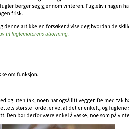
re fugler berger seg gjennom vinteren. Fugleliv i hagen h
agen frisk.
og denne artikkelen forsøker å vise deg hvordan de skil
rav til fuglematerens utforming.
akke om funksjon.
med og uten tak, noen har også litt vegger. De med tak 
tets største fordel er vel at det er enkelt, og fuglene
tt. Den bør derfor være enkel å vaske, noe som på vintere