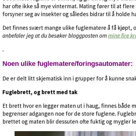
har ofte ikke så mye vintermat. Mating fører til at fle
forsyner seg av insekter og således bidrar til å holde h
Det finnes svært mange ulike fuglematere å få kjøpt, 
anbefaler jeg at du besøker bloggposten om
mine fire k
.
Noen ulike fuglematere/foringsautomater:
De er delt litt skjematisk inn i grupper for å kunne sn
Fuglebrett, og brett med tak
Et brett hvor en legger maten ut i haug, finnes både 
begrenser adgangen noe for de store fuglene. Fuglebret
brettet og maten blir dessuten ofte fuktig og mygler le