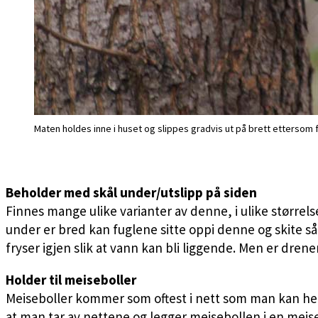
Maten holdes inne i huset og slippes gradvis ut på brett ettersom 
Beholder med skål under/utslipp på siden
Finnes mange ulike varianter av denne, i ulike størrels
under er bred kan fuglene sitte oppi denne og skite så 
fryser igjen slik at vann kan bli liggende. Men er dre
Holder til meiseboller
Meiseboller kommer som oftest i nett som man kan hen
at man tar av nettene og legger meisebollen i en meise