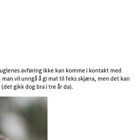
di fuglenes avføring ikke kan komme i kontakt med
man vil unngå å gi mat til feks skjæra, men det kan
et gikk dog bra i tre år da).