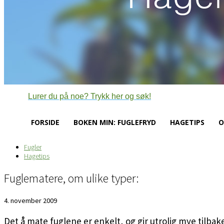
Lurer du på noe? Trykk her og søk!
FORSIDE
BOKEN MIN: FUGLEFRYD
HAGETIPS
O
Fugler
Hagetips
Fuglematere, om ulike typer:
4. november 2009
Det å mate fuglene er enkelt, og gir utrolig mye tilbake