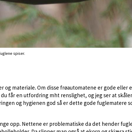
fuglene spiser.
er og materiale. Om disse frøautomatene er gode eller ei 
du får en utfordring mht renslighet, og jeg ser at skåle
neringen og hygienen god så er dette gode fuglematere s
ge opp. Nettene er problematiske da det hender fuglene
bolleholder. Da slipper man også at ekorn og skjæra stje