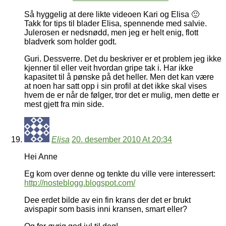
Så hyggelig at dere likte videoen Kari og Elisa 🙂
Takk for tips til blader Elisa, spennende med salvie.
Julerosen er nedsnødd, men jeg er helt enig, flott
bladverk som holder godt.
Guri. Dessverre. Det du beskriver er et problem jeg ikke
kjenner til eller veit hvordan gripe tak i. Har ikke
kapasitet til å pønske på det heller. Men det kan være
at noen har satt opp i sin profil at det ikke skal vises
hvem de er når de følger, tror det er mulig, men dette er
mest gjett fra min side.
Elisa
20. desember 2010 At 20:34
Hei Anne
Eg kom over denne og tenkte du ville vere interessert:
http://nosteblogg.blogspot.com/
Dee erdet bilde av ein fin krans der det er brukt
avispapir som basis inni kransen, smart eller?