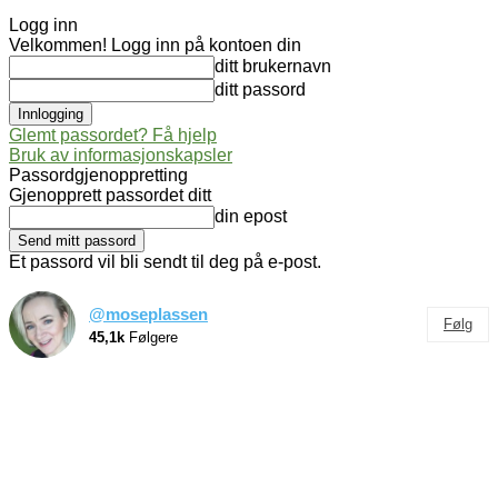
Logg inn
Velkommen! Logg inn på kontoen din
ditt brukernavn
ditt passord
Glemt passordet? Få hjelp
Bruk av informasjonskapsler
Passordgjenoppretting
Gjenopprett passordet ditt
din epost
Et passord vil bli sendt til deg på e-post.
@moseplassen
Følg
45,1k
Følgere