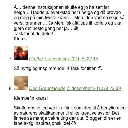
Å… denne instruksjonen skulle eg jo ha sett før
helga… Hadde juleverkstad her i helga og då prøvde
eg meg på min første krans… Men, den vart no ikkje så
verst igrunnen… 😉 Men, fekk litt tips til korleis eg skal
gjera det neste gang her ja… 😀
Takk for at du deler!
Klems
Grethe
7. desember 2010 At 22:15
Så nyttig og inspirerende!!!! Takk for titten 🙂
Den Grønnkledde
7. desember 2010 At 22:39
Kjempefin krans!
Skulle ønske jeg var like flink som deg til å benytte meg
av naturens skattkammer til slike kreative sysler. Det
finnes så mange vakre ting der ute. Bloggen din er en
fabelaktig inspirasjonskilde! 🙂