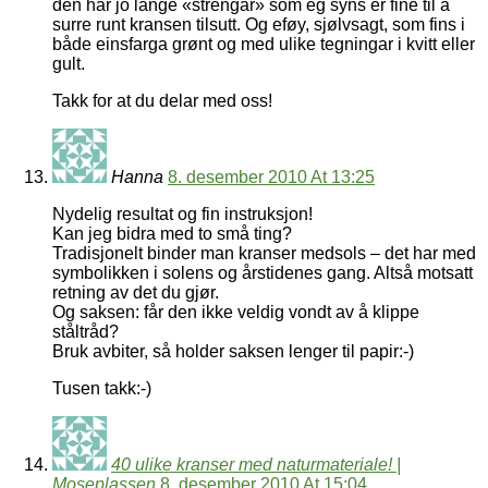
den har jo lange «strengar» som eg syns er fine til å
surre runt kransen tilsutt. Og eføy, sjølvsagt, som fins i
både einsfarga grønt og med ulike tegningar i kvitt eller
gult.
Takk for at du delar med oss!
Hanna
8. desember 2010 At 13:25
Nydelig resultat og fin instruksjon!
Kan jeg bidra med to små ting?
Tradisjonelt binder man kranser medsols – det har med
symbolikken i solens og årstidenes gang. Altså motsatt
retning av det du gjør.
Og saksen: får den ikke veldig vondt av å klippe
ståltråd?
Bruk avbiter, så holder saksen lenger til papir:-)
Tusen takk:-)
40 ulike kranser med naturmateriale! |
Moseplassen
8. desember 2010 At 15:04