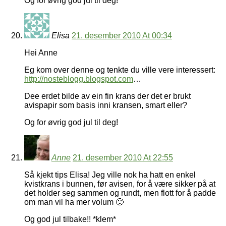
Og for øvrig god jul til deg!
Elisa
21. desember 2010 At 00:34
Hei Anne
Eg kom over denne og tenkte du ville vere interessert:
http://nosteblogg.blogspot.com
…
Dee erdet bilde av ein fin krans der det er brukt
avispapir som basis inni kransen, smart eller?
Og for øvrig god jul til deg!
Anne
21. desember 2010 At 22:55
Så kjekt tips Elisa! Jeg ville nok ha hatt en enkel
kvistkrans i bunnen, før avisen, for å være sikker på at
det holder seg sammen og rundt, men flott for å padde
om man vil ha mer volum 🙂
Og god jul tilbake!! *klem*