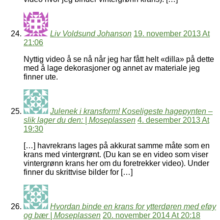
Liv Voldsund Johanson
19. november 2013 At
21:06
Nyttig video å se nå når jeg har fått helt «dilla» på dette
med å lage dekorasjoner og annet av materiale jeg
finner ute.
Julenek i kransform! Koseligeste hagepynten –
slik lager du den: | Moseplassen
4. desember 2013 At
19:30
[…] havrekrans lages på akkurat samme måte som en
krans med vintergrønt. (Du kan se en video som viser
vintergrønn krans her om du foretrekker video). Under
finner du skrittvise bilder for […]
Hvordan binde en krans for ytterdøren med eføy
og bær | Moseplassen
20. november 2014 At 20:18