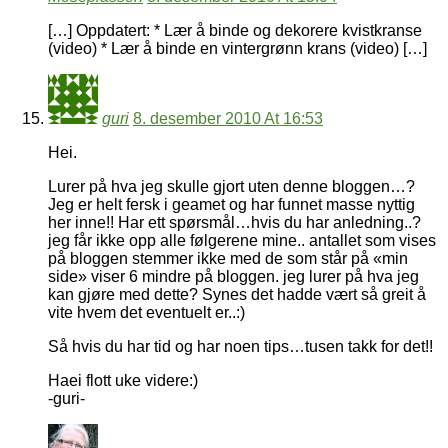
[…] Oppdatert: * Lær å binde og dekorere kvistkranse
(video) * Lær å binde en vintergrønn krans (video) […]
guri
8. desember 2010 At 16:53
Hei.
Lurer på hva jeg skulle gjort uten denne bloggen…?
Jeg er helt fersk i geamet og har funnet masse nyttig
her inne!! Har ett spørsmål…hvis du har anledning..?
jeg får ikke opp alle følgerene mine.. antallet som vises
på bloggen stemmer ikke med de som står på «min
side» viser 6 mindre på bloggen. jeg lurer på hva jeg
kan gjøre med dette? Synes det hadde vært så greit å
vite hvem det eventuelt er..:)
Så hvis du har tid og har noen tips…tusen takk for det!!
Haei flott uke videre:)
-guri-