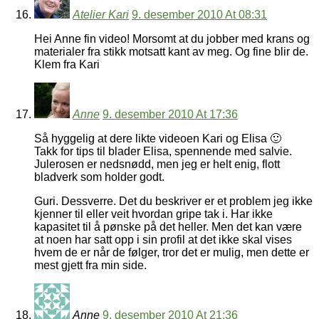
Atelier Kari
9. desember 2010 At 08:31
Hei Anne fin video! Morsomt at du jobber med krans og
materialer fra stikk motsatt kant av meg. Og fine blir de.
Klem fra Kari
Anne
9. desember 2010 At 17:36
Så hyggelig at dere likte videoen Kari og Elisa 🙂
Takk for tips til blader Elisa, spennende med salvie.
Julerosen er nedsnødd, men jeg er helt enig, flott
bladverk som holder godt.
Guri. Dessverre. Det du beskriver er et problem jeg ikke
kjenner til eller veit hvordan gripe tak i. Har ikke
kapasitet til å pønske på det heller. Men det kan være
at noen har satt opp i sin profil at det ikke skal vises
hvem de er når de følger, tror det er mulig, men dette er
mest gjett fra min side.
Anne
9. desember 2010 At 21:36