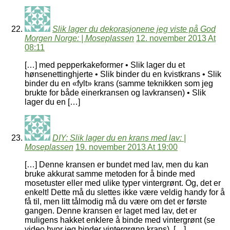
Slik lager du dekorasjonene jeg viste på God
Morgen Norge: | Moseplassen
12. november 2013 At
08:11
[…] med pepperkakeformer • Slik lager du et
hønsenettinghjerte • Slik binder du en kvistkrans • Slik
binder du en «fylt» krans (samme teknikken som jeg
brukte for både einerkransen og lavkransen) • Slik
lager du en […]
DIY: Slik lager du en krans med lav: |
Moseplassen
19. november 2013 At 19:00
[…] Denne kransen er bundet med lav, men du kan
bruke akkurat samme metoden for å binde med
mosetuster eller med ulike typer vintergrønt. Og, det er
enkelt! Dette må du slettes ikke være veldig handy for å
få til, men litt tålmodig må du være om det er første
gangen. Denne kransen er laget med lav, det er
muligens hakket enklere å binde med vintergrønt (se
video hvor jeg binder vintergrønn krans). […]