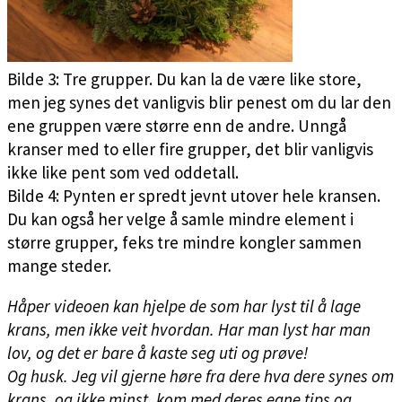
Bilde 3: Tre grupper. Du kan la de være like store,
men jeg synes det vanligvis blir penest om du lar den
ene gruppen være større enn de andre. Unngå
kranser med to eller fire grupper, det blir vanligvis
ikke like pent som ved oddetall.
Bilde 4: Pynten er spredt jevnt utover hele kransen.
Du kan også her velge å samle mindre element i
større grupper, feks tre mindre kongler sammen
mange steder.
Håper videoen kan hjelpe de som har lyst til å lage
krans, men ikke veit hvordan. Har man lyst har man
lov, og det er bare å kaste seg uti og prøve!
Og husk. Jeg vil gjerne høre fra dere hva dere synes om
krans, og ikke minst, kom med deres egne tips og