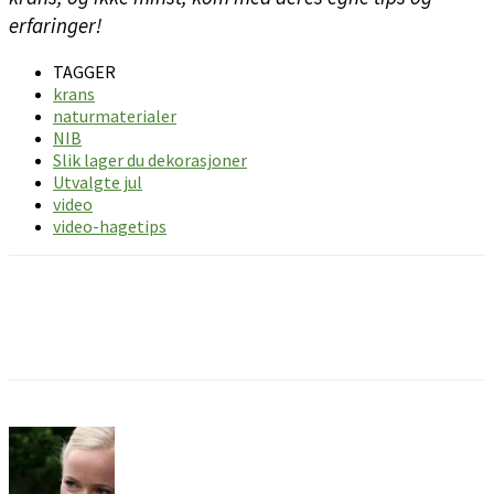
erfaringer!
TAGGER
krans
naturmaterialer
NIB
Slik lager du dekorasjoner
Utvalgte jul
video
video-hagetips
Facebook
Pinterest
Email