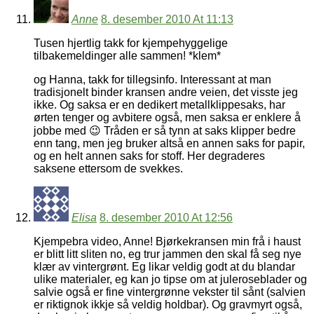
Anne
8. desember 2010 At 11:13
Tusen hjertlig takk for kjempehyggelige
tilbakemeldinger alle sammen! *klem*
og Hanna, takk for tillegsinfo. Interessant at man
tradisjonelt binder kransen andre veien, det visste jeg
ikke. Og saksa er en dedikert metallklippesaks, har
ørten tenger og avbitere også, men saksa er enklere å
jobbe med 😉 Tråden er så tynn at saks klipper bedre
enn tang, men jeg bruker altså en annen saks for papir,
og en helt annen saks for stoff. Her degraderes
saksene ettersom de svekkes.
Elisa
8. desember 2010 At 12:56
Kjempebra video, Anne! Bjørkekransen min frå i haust
er blitt litt sliten no, eg trur jammen den skal få seg nye
klær av vintergrønt. Eg likar veldig godt at du blandar
ulike materialer, eg kan jo tipse om at juleroseblader og
salvie også er fine vintergrønne vekster til sånt (salvien
er riktignok ikkje så veldig holdbar). Og gravmyrt også,