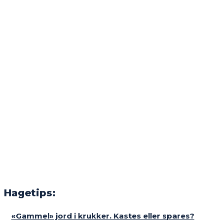
Hagetips:
«Gammel» jord i krukker. Kastes eller spares?