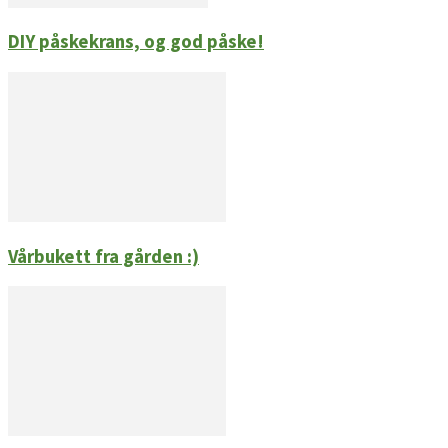
DIY påskekrans, og god påske!
Vårbukett fra gården :)