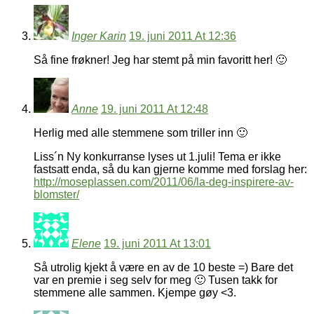
Inger Karin
19. juni 2011 At 12:36
Så fine frøkner! Jeg har stemt på min favoritt her! 🙂
Anne
19. juni 2011 At 12:48
Herlig med alle stemmene som triller inn 🙂
Liss´n Ny konkurranse lyses ut 1.juli! Tema er ikke
fastsatt enda, så du kan gjerne komme med forslag her:
http://moseplassen.com/2011/06/la-deg-inspirere-av-
blomster/
Elene
19. juni 2011 At 13:01
Så utrolig kjekt å være en av de 10 beste =) Bare det
var en premie i seg selv for meg 🙂 Tusen takk for
stemmene alle sammen. Kjempe gøy <3.