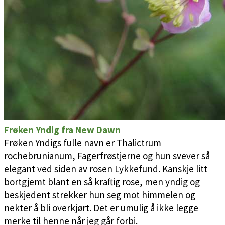
Frøken Yndig fra New Dawn
Frøken Yndigs fulle navn er Thalictrum
rochebrunianum, Fagerfrøstjerne og hun svever så
elegant ved siden av rosen Lykkefund. Kanskje litt
bortgjemt blant en så kraftig rose, men yndig og
beskjedent strekker hun seg mot himmelen og
nekter å bli overkjørt. Det er umulig å ikke legge
merke til henne når jeg går forbi.