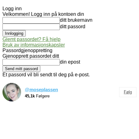
Logg inn
Velkommen! Logg inn på kontoen din
ditt brukernavn
ditt passord
Glemt passordet? Få hjelp
Bruk av informasjonskapsler
Passordgjenoppretting
Gjenopprett passordet ditt
din epost
Et passord vil bli sendt til deg på e-post.
@moseplassen
Følg
45,1k
Følgere