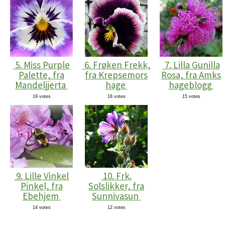
5. Miss Purple
6. Frøken Frekk,
7. Lilla Gunilla
Palette, fra
fra Krepsemors
Rosa, fra Amks
Mandeljjerta
hage
hageblogg
19 votes
18 votes
15 votes
9. Lille Vinkel
10. Frk.
Pinkel, fra
Solslikker, fra
Ebehjem
Sunnivasun
14 votes
12 votes