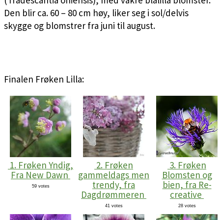
Den blir ca. 60 – 80 cm høy, liker seg i sol/delvis
skygge og blomstrer fra juni til august.
Finalen Frøken Lilla:
1. Frøken Yndig,
2. Frøken
3. Frøken
Fra New Dawn
gammeldags men
Blomsten og
trendy, fra
bien, fra Re-
59 votes
Dagdrømmeren
creative
41 votes
28 votes