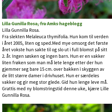
Lilla Gunilla Rosa, fra Amks hageblogg
Lilla Gunnilla Rosa.
Fra slekten Melaleuca thymifolia. Hun kom til verden
i året 2005, liten og sped.Med mye omsorg det første
året vokste hun sakte til og slo ut i full blomst på sitt
2. år. Ingen søsken og ingen barn. Hun er en vakker
liten frøken som man må lete lenge etter der hun
gjemmer seg bare 15 cm. over bakken i skyggen av
de litt større damer i drivhuset. Hun er særdeles
vakker og gir meg stor glede. Gid hun lenge leve må.
Grattis med ny blomstringstid denne uke, kjære Lille
Gunnilla Rosa.