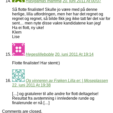
Hasigamas mamma
20. juni 2011 At 00:07
Så flotte finalister! Skulle jo være med på denne
herlige, lilla utfordringen, men her har det regnet og
regnet og regnet, så bilde fikk jeg ikke tatt før det var for
sent… men nyte disse vakre kandidatene kan jeg!
Ha ei flott, ny uke!
Klem
Lise
Hegeslilleboble
20. juni 2011 At 19:14
Flotte finalister! Har stemt:)
Og vinneren av Frøken Lilla er: | Moseplassen
22. juni 2011 At 19:38
[…] og gratulerer til alle andre for flott deltagelse!
Resultat fra avstemning i innledende runde og
finalerunde er nå […]
Comments are closed.