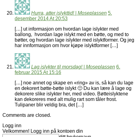
Hurra, atter islykttid! | Moseplassen
5.
desember 2014 At 20:53
[…] ut informasjon om hvordan lage islykter med
ballong, hvordan lage islykt med en bøtte, og med to
bøtter, og hvordan lage islykter med islyktformer. Og jeg
har innformasjon om hvor kjøpe islyktformer […]
Lag islykter til morsdag! | Moseplassen
6.
februar 2015 At 15:16
[…] noe annet og skape en «ring» av is, så kan du lage
en dekorert bøtte-bøtte islykt 🙂 Du kan lære å lage og
dekorere slike islykter her, med video. Bøtteislyktene
kan dekoreres med alt mulig rart som tåler frost.
Tulipaner blir veldig bra, det […]
Comments are closed.
Logg inn
Velkommen! Logg inn på kontoen din
ditt brukernavn