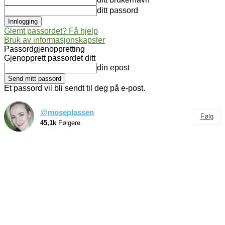
ditt passord
Glemt passordet? Få hjelp
Bruk av informasjonskapsler
Passordgjenoppretting
Gjenopprett passordet ditt
din epost
Et passord vil bli sendt til deg på e-post.
@moseplassen
Følg
45,1k
Følgere