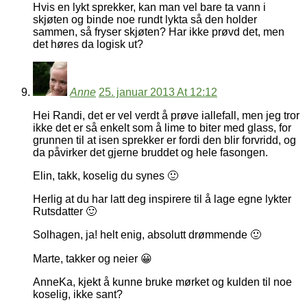
Hvis en lykt sprekker, kan man vel bare ta vann i
skjøten og binde noe rundt lykta så den holder
sammen, så fryser skjøten? Har ikke prøvd det, men
det høres da logisk ut?
Anne
25. januar 2013 At 12:12
Hei Randi, det er vel verdt å prøve iallefall, men jeg tror
ikke det er så enkelt som å lime to biter med glass, for
grunnen til at isen sprekker er fordi den blir forvridd, og
da påvirker det gjerne bruddet og hele fasongen.
Elin, takk, koselig du synes 🙂
Herlig at du har latt deg inspirere til å lage egne lykter
Rutsdatter 🙂
Solhagen, ja! helt enig, absolutt drømmende 🙂
Marte, takker og neier 😀
AnneKa, kjekt å kunne bruke mørket og kulden til noe
koselig, ikke sant?