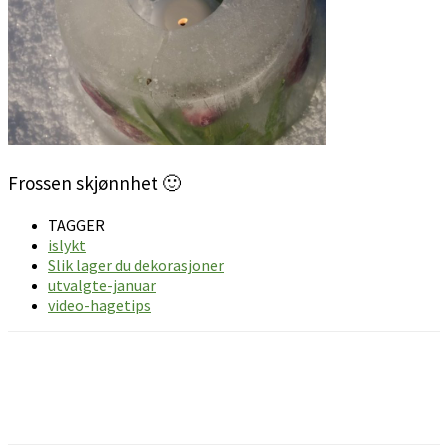
Frossen skjønnhet 🙂
TAGGER
islykt
Slik lager du dekorasjoner
utvalgte-januar
video-hagetips
Facebook
Pinterest
Email