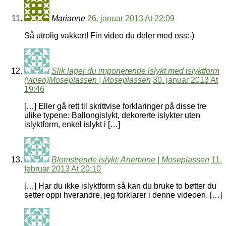
Marianne
26. januar 2013 At 22:09
Så utrolig vakkert! Fin video du deler med oss:-)
Slik lager du imponerende islykt med islyktform
(video)Moseplassen | Moseplassen
30. januar 2013 At
19:46
[…] Eller gå rett til skrittvise forklaringer på disse tre
ulike typene: Ballongislykt, dekorerte islykter uten
islyktform, enkel islykt i […]
Blomstrende islykt: Anemone | Moseplassen
11.
februar 2013 At 20:10
[…] Har du ikke islyktform så kan du bruke to bøtter du
setter oppi hverandre, jeg forklarer i denne videoen. […]