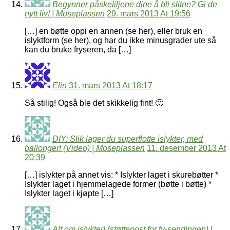
Begynner påskeliljene dine å bli slitne? Gi de
nytt liv! | Moseplassen
29. mars 2013 At 19:56
[…] en bøtte oppi en annen (se her), eller bruk en
islyktform (se her), og har du ikke minusgrader ute så
kan du bruke fryseren, da […]
Elin
31. mars 2013 At 18:17
Så stilig! Også ble det skikkelig fint! 🙂
DIY: Slik lager du superflotte islykter, med
ballonger! (Video) | Moseplassen
11. desember 2013 At
20:39
[…] islykter på annet vis: * Islykter laget i skurebøtter *
Islykter laget i hjemmelagede former (bøtte i bøtte) *
Islykter laget i kjøpte […]
Alt om islykter! (støttepost for tv-sendingen) |