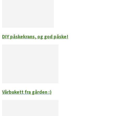
DIY påskekrans, og god påske!
Vårbukett fra gården :)