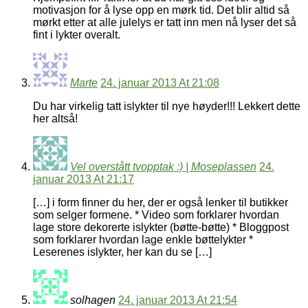
motivasjon for å lyse opp en mørk tid. Det blir altid så
mørkt etter at alle julelys er tatt inn men nå lyser det så
fint i lykter overalt.
Marte
24. januar 2013 At 21:08
Du har virkelig tatt islykter til nye høyder!!! Lekkert dette
her altså!
Vel overstått tvopptak :) | Moseplassen
24.
januar 2013 At 21:17
[…] i form finner du her, der er også lenker til butikker
som selger formene. * Video som forklarer hvordan
lage store dekorerte islykter (bøtte-bøtte) * Bloggpost
som forklarer hvordan lage enkle bøttelykter *
Leserenes islykter, her kan du se […]
solhagen
24. januar 2013 At 21:54