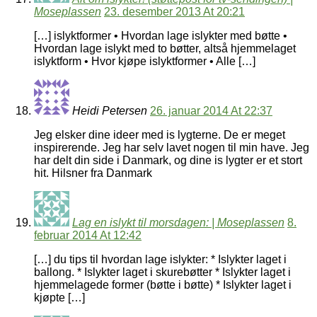
Moseplassen
23. desember 2013 At 20:21
[…] islyktformer • Hvordan lage islykter med bøtte •
Hvordan lage islykt med to bøtter, altså hjemmelaget
islyktform • Hvor kjøpe islyktformer • Alle […]
Heidi Petersen
26. januar 2014 At 22:37
Jeg elsker dine ideer med is lygterne. De er meget
inspirerende. Jeg har selv lavet nogen til min have. Jeg
har delt din side i Danmark, og dine is lygter er et stort
hit. Hilsner fra Danmark
Lag en islykt til morsdagen: | Moseplassen
8.
februar 2014 At 12:42
[…] du tips til hvordan lage islykter: * Islykter laget i
ballong. * Islykter laget i skurebøtter * Islykter laget i
hjemmelagede former (bøtte i bøtte) * Islykter laget i
kjøpte […]