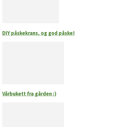
DIY påskekrans, og god påske!
Vårbukett fra gården :)