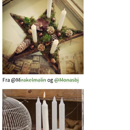
Fra @M
irakelmalin
og
@Monasbj