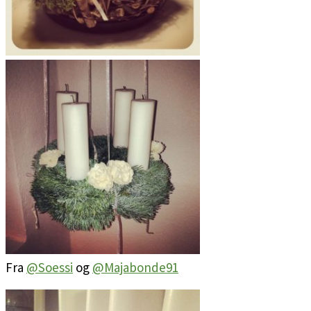
Fra
@Soessi
og
@Majabonde91