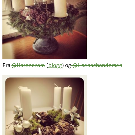
Fra
@Harendrom
(
blogg
) og
@Lisebachandersen