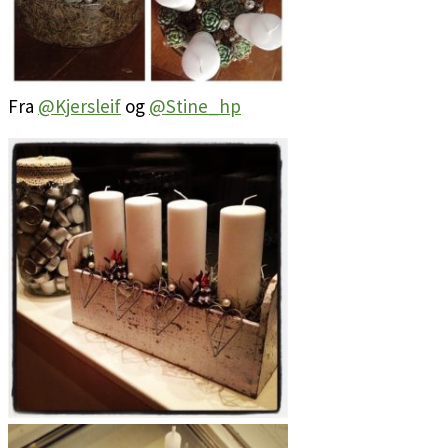
Fra
@Kjersleif
og
@Stine_hp