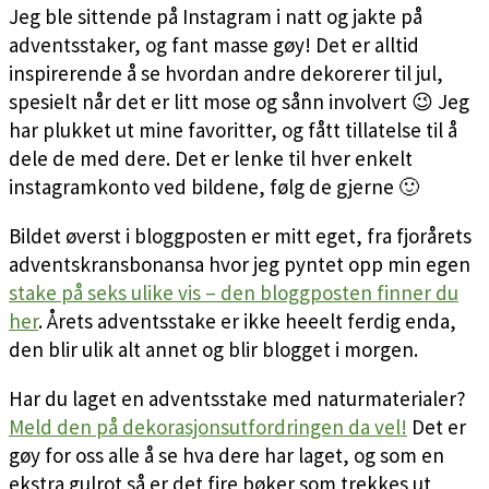
Jeg ble sittende på Instagram i natt og jakte på
adventsstaker, og fant masse gøy! Det er alltid
inspirerende å se hvordan andre dekorerer til jul,
spesielt når det er litt mose og sånn involvert 😉 Jeg
har plukket ut mine favoritter, og fått tillatelse til å
dele de med dere. Det er lenke til hver enkelt
instagramkonto ved bildene, følg de gjerne 🙂
Bildet øverst i bloggposten er mitt eget, fra fjorårets
adventskransbonansa hvor jeg pyntet opp min egen
stake på seks ulike vis – den bloggposten finner du
her
. Årets adventsstake er ikke heeelt ferdig enda,
den blir ulik alt annet og blir blogget i morgen.
Har du laget en adventsstake med naturmaterialer?
Meld den på dekorasjonsutfordringen da vel!
Det er
gøy for oss alle å se hva dere har laget, og som en
ekstra gulrot så er det fire bøker som trekkes ut