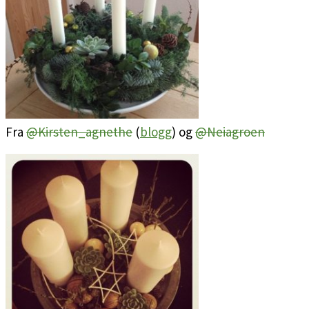
Fra
@Kirsten_agnethe
(
blogg
) og
@Neiagroen