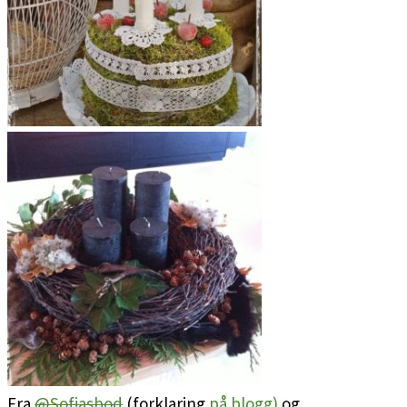
Fra
@Sofiasbod
(forklaring
på blogg)
og