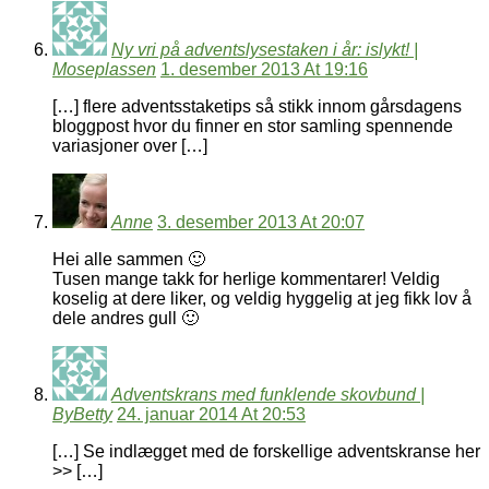
Ny vri på adventslysestaken i år: islykt! |
Moseplassen
1. desember 2013 At 19:16
[…] flere adventsstaketips så stikk innom gårsdagens
bloggpost hvor du finner en stor samling spennende
variasjoner over […]
Anne
3. desember 2013 At 20:07
Hei alle sammen 🙂
Tusen mange takk for herlige kommentarer! Veldig
koselig at dere liker, og veldig hyggelig at jeg fikk lov å
dele andres gull 🙂
Adventskrans med funklende skovbund |
ByBetty
24. januar 2014 At 20:53
[…] Se indlægget med de forskellige adventskranse her
>> […]