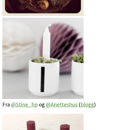
Fra
@Stine_hp
og
@Anetteshus
(
blogg
)