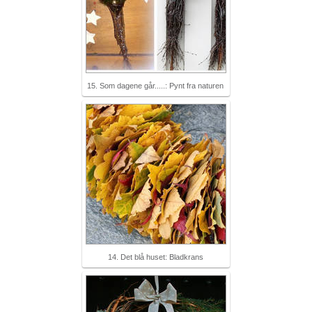
15. Som dagene går.....: Pynt fra naturen
14. Det blå huset: Bladkrans