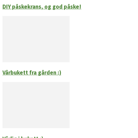
DIY påskekrans, og god påske!
Vårbukett fra gården :)