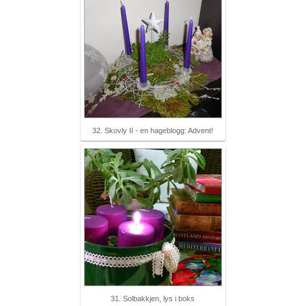
32. Skovly II - en hageblogg: Advent!
31. Solbakkjen, lys i boks