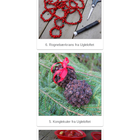
6. Rognebærkrans fra Ugleloftet
5. Konglekuler fra Ugleloftet