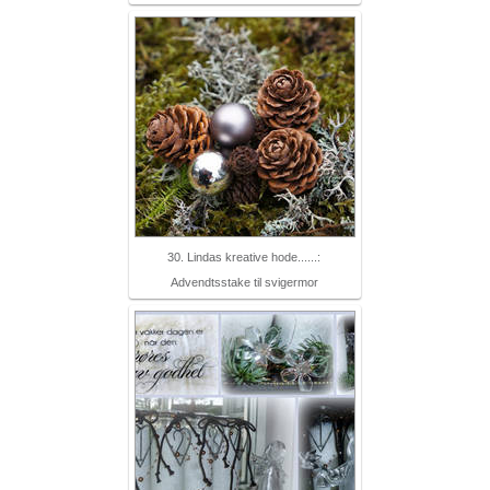
30. Lindas kreative hode......:
Advendtsstake til svigermor