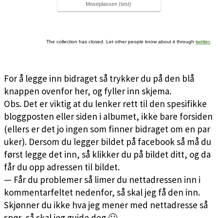
Moseplassen (test)
The collection has closed. Let other people know about it through
twitter
.
For å legge inn bidraget så trykker du på den blå
knappen ovenfor her, og fyller inn skjema.
Obs. Det er viktig at du lenker rett til den spesifikke
bloggposten eller siden i albumet, ikke bare forsiden
(ellers er det jo ingen som finner bidraget om en par
uker). Dersom du legger bildet på facebook så må du
først legge det inn, så klikker du på bildet ditt, og da
får du opp adressen til bildet.
— Får du problemer så limer du nettadressen inn i
kommentarfeltet nedenfor, så skal jeg få den inn.
Skjønner du ikke hva jeg mener med nettadresse så
spør, så skal jeg guide deg 🙂