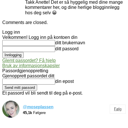
Takk Anette! Det er så hyggelig med dine mange
kommentarer her, og dine herlige blogginnlegg
hos deg selv 😀
Comments are closed.
Logg inn
Velkommen! Logg inn på kontoen din
ditt brukernavn
ditt passord
Glemt passordet? Få hjelp
Bruk av informasjonskapsler
Passordgjenoppretting
Gjenopprett passordet ditt
din epost
Et passord vil bli sendt til deg på e-post.
@moseplassen
Følg
45,1k
Følgere