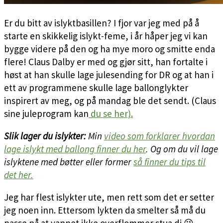
Er du bitt av islyktbasillen? I fjor var jeg med på å
starte en skikkelig islykt-feme, i år håper jeg vi kan
bygge videre på den og ha mye moro og smitte enda
flere! Claus Dalby er med og gjør sitt, han fortalte i
høst at han skulle lage julesending for DR og at han i
ett av programmene skulle lage ballonglykter
inspirert av meg, og på mandag ble det sendt. (Claus
sine juleprogram kan
du se her).
Slik lager du islykter:
Min
video som forklarer hvordan
lage islykt med ballong finner du her
. Og om du vil lage
islyktene med bøtter eller former
så finner du tips til
det her.
Jeg har flest islykter ute, men rett som det er setter
jeg noen inn. Ettersom lykten da smelter så må du
passe på at vannet ikke overflommer stua di 😉