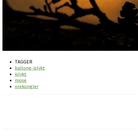
TAGGER
ballong-islykt
islykt
mose
orekongler
Facebook
Pinterest
Email