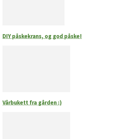
DIY påskekrans, og god påske!
Vårbukett fra gården :)