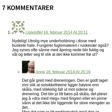
7 KOMMENTARER
Ugleloftet
16. februar 2014 At 20:11
Nydelig! Utrolig mye underholdning i disse med
buskete hale. Fungerer fuglemateren i ruskevær også?
Jeg synes ofte sånne med åpning nede blir fuktig og
våt og tetter seg til slik at det ikke kommer frø ut?
Anne
16. februar 2014 At 20:16
Det går greit med dreneringen. Den er godt laget
inni slik at solsikkefrøene ligger høyere enn
skåla, med slikkelig fall ut mot sidene og
drenering. Det blir jo litt bøss på skåla, det pleier
jeg å «dra med meg» med fingren eller en pinne
sånn at det ikke blir liggende for store mengder av
det.
Men det som er litt problematisk med den er