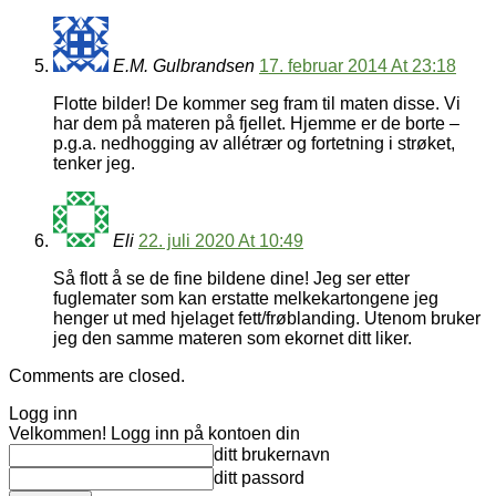
E.M. Gulbrandsen
17. februar 2014 At 23:18
Flotte bilder! De kommer seg fram til maten disse. Vi
har dem på materen på fjellet. Hjemme er de borte –
p.g.a. nedhogging av allétrær og fortetning i strøket,
tenker jeg.
Eli
22. juli 2020 At 10:49
Så flott å se de fine bildene dine! Jeg ser etter
fuglemater som kan erstatte melkekartongene jeg
henger ut med hjelaget fett/frøblanding. Utenom bruker
jeg den samme materen som ekornet ditt liker.
Comments are closed.
Logg inn
Velkommen! Logg inn på kontoen din
ditt brukernavn
ditt passord