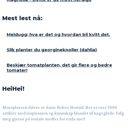
Mest lest nå:
Meldugg; hva er det og hvordan bli kvitt det.
Slik planter du georgineknoller (dahlia)
Beskjær tomatplanten, det gir flere og bedre
tomater!
HeiHei!
Moseplassen drives av Anne Holter-Hovind. Her er over 3000
artikler med inspirasjon og kunnskap blandet til hageglede. Følg
meg gjerne på sosiale medier for enda mer!