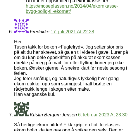
Du finner oppskriften på ekornkasse her:
https://moseplassen.no/2014/04/ekornkasse-
bygg-bolig-til-ekornet/
Fredrikke
17. juli 2021 At 22:28
Hei,
Tusen takk for boken «Fuglefryd». Jeg setter stor pris
på alt du har skrevet, så ga en til videre i gave. Lurer på
om du kan dele oppskriften på akkurat ekornkassen
direkte på meg på mail, for etter flytting finner jeg ikke
boken. Ønsker gjerne. Å snekre klart før neste sesong i
ferien.
Jeg forer småfugl, og naturligvis lykkelig hver gang
ekorn dukker opp som stamgjest. Inatt brølte en
rådyrbukk lenge i skogen etter make.
Han var ganske kul.
Kristin Bergum Jensen
6. februar 2023 At 23:30
Så herlige ekorn bilder! Fikk kjøpt en flott to etasjes
ekorn bolig, da jeg gav opp å spikre den selv! Den er