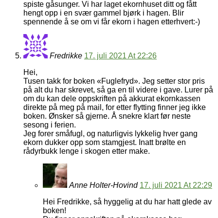
spiste gåsunger. Vi har laget ekornhuset ditt og fått
hengt opp i en svær gammel bjørk i hagen. Blir
spennende å se om vi får ekorn i hagen etterhvert:-)
Fredrikke
17. juli 2021 At 22:26
Hei,
Tusen takk for boken «Fuglefryd». Jeg setter stor pris
på alt du har skrevet, så ga en til videre i gave. Lurer på
om du kan dele oppskriften på akkurat ekornkassen
direkte på meg på mail, for etter flytting finner jeg ikke
boken. Ønsker så gjerne. Å snekre klart før neste
sesong i ferien.
Jeg forer småfugl, og naturligvis lykkelig hver gang
ekorn dukker opp som stamgjest. Inatt brølte en
rådyrbukk lenge i skogen etter make.
Anne Holter-Hovind
17. juli 2021 At 22:29
Hei Fredrikke, så hyggelig at du har hatt glede av
boken!