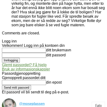
virkelig fin, og monterte den på hage hytta, men etter to
år har det ennå ikke blitt noen ekorn som har bosatt seg
der? Hva skal jeg gjøre for å lokke de til boligen? Har
mat stasjon for fugler like ved. Får spredte besøk av
ekorn, men de er så redde av seg? Virkelige flotte dyr
som jeg bare elsker å se ved fugle materen.
Comments are closed.
Logg inn
Velkommen! Logg inn på kontoen din
ditt brukernavn
ditt passord
Glemt passordet? Få hjelp
Bruk av informasjonskapsler
Passordgjenoppretting
Gjenopprett passordet ditt
din epost
Et passord vil bli sendt til deg på e-post.
@moseplassen
Følg