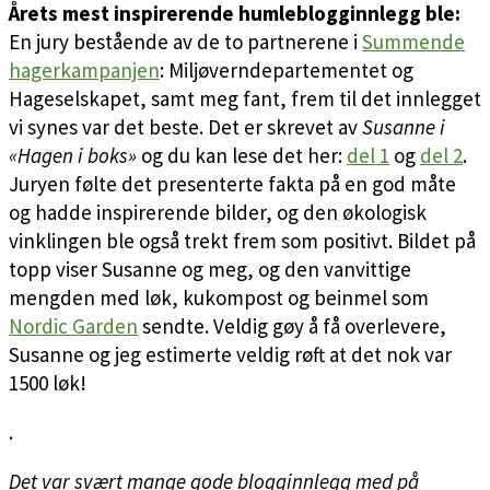
Årets mest inspirerende humleblogginnlegg ble:
En jury bestående av de to partnerene i
Summende
hagerkampanjen
: Miljøverndepartementet og
Hageselskapet, samt meg fant, frem til det innlegget
vi synes var det beste. Det er skrevet av
Susanne i
«Hagen i boks»
og du kan lese det her:
del 1
og
del 2
.
Juryen følte det presenterte fakta på en god måte
og hadde inspirerende bilder, og den økologisk
vinklingen ble også trekt frem som positivt. Bildet på
topp viser Susanne og meg, og den vanvittige
mengden med løk, kukompost og beinmel som
Nordic Garden
sendte. Veldig gøy å få overlevere,
Susanne og jeg estimerte veldig røft at det nok var
1500 løk!
.
Det var svært mange gode blogginnlegg med på