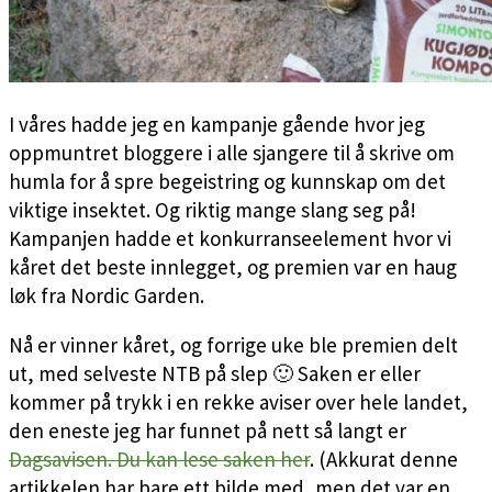
I våres hadde jeg en kampanje gående hvor jeg
oppmuntret bloggere i alle sjangere til å skrive om
humla for å spre begeistring og kunnskap om det
viktige insektet. Og riktig mange slang seg på!
Kampanjen hadde et konkurranseelement hvor vi
kåret det beste innlegget, og premien var en haug
løk fra Nordic Garden.
Nå er vinner kåret, og forrige uke ble premien delt
ut, med selveste NTB på slep 🙂 Saken er eller
kommer på trykk i en rekke aviser over hele landet,
den eneste jeg har funnet på nett så langt er
Dagsavisen. Du kan lese saken her
. (Akkurat denne
artikkelen har bare ett bilde med, men det var en