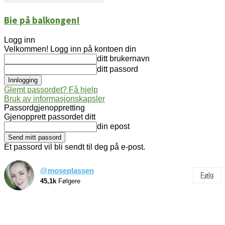
Bie på balkongen!
Logg inn
Velkommen! Logg inn på kontoen din
ditt brukernavn
ditt passord
Glemt passordet? Få hjelp
Bruk av informasjonskapsler
Passordgjenoppretting
Gjenopprett passordet ditt
din epost
Et passord vil bli sendt til deg på e-post.
@moseplassen
Følg
45,1k
Følgere