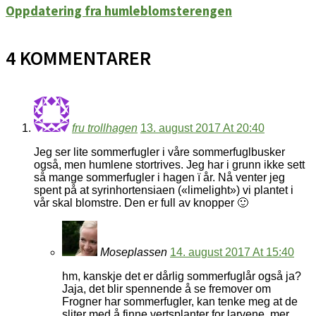
Oppdatering fra humleblomsterengen
4 KOMMENTARER
fru trollhagen
13. august 2017 At 20:40
Jeg ser lite sommerfugler i våre sommerfuglbusker
også, men humlene stortrives. Jeg har i grunn ikke sett
så mange sommerfugler i hagen ï år. Nå venter jeg
spent på at syrinhortensiaen («limelight») vi plantet i
vår skal blomstre. Den er full av knopper 🙂
Moseplassen
14. august 2017 At 15:40
hm, kanskje det er dårlig sommerfuglår også ja?
Jaja, det blir spennende å se fremover om
Frogner har sommerfugler, kan tenke meg at de
sliter med å finne vertsplanter for larvene, mer