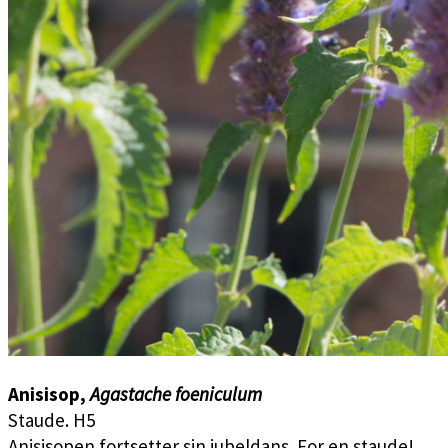
Anisisop,
Agastache foeniculum
Staude. H5
Anisisopen fortsetter sin jubeldans. For en staude!