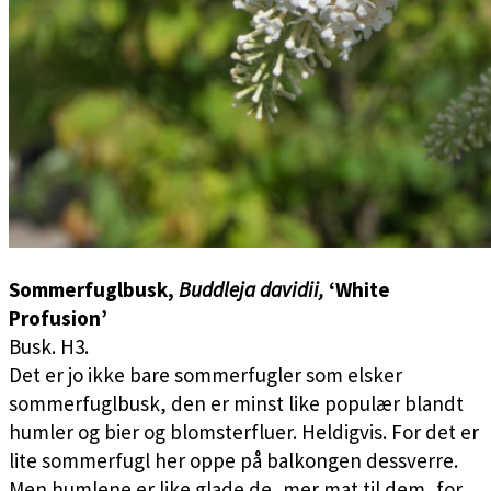
Sommerfuglbusk,
Buddleja davidii,
‘White
Profusion’
Busk. H3.
Det er jo ikke bare sommerfugler som elsker
sommerfuglbusk, den er minst like populær blandt
humler og bier og blomsterfluer. Heldigvis. For det er
lite sommerfugl her oppe på balkongen dessverre.
Men humlene er like glade de, mer mat til dem, for