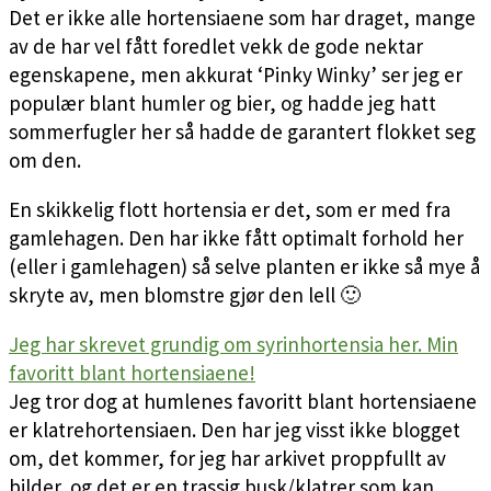
Det er ikke alle hortensiaene som har draget, mange
av de har vel fått foredlet vekk de gode nektar
egenskapene, men akkurat ‘Pinky Winky’ ser jeg er
populær blant humler og bier, og hadde jeg hatt
sommerfugler her så hadde de garantert flokket seg
om den.
En skikkelig flott hortensia er det, som er med fra
gamlehagen. Den har ikke fått optimalt forhold her
(eller i gamlehagen) så selve planten er ikke så mye å
skryte av, men blomstre gjør den lell 🙂
Jeg har skrevet grundig om syrinhortensia her. Min
favoritt blant hortensiaene!
Jeg tror dog at humlenes favoritt blant hortensiaene
er klatrehortensiaen. Den har jeg visst ikke blogget
om, det kommer, for jeg har arkivet proppfullt av
bilder og det er en trassig busk/klatrer som kan