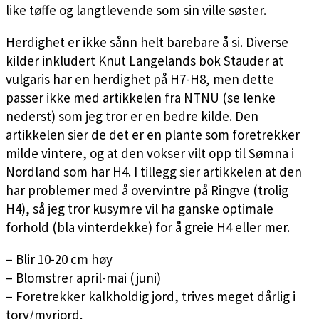
like tøffe og langtlevende som sin ville søster.
Herdighet er ikke sånn helt barebare å si. Diverse
kilder inkludert Knut Langelands bok Stauder at
vulgaris har en herdighet på H7-H8, men dette
passer ikke med artikkelen fra NTNU (se lenke
nederst) som jeg tror er en bedre kilde. Den
artikkelen sier de det er en plante som foretrekker
milde vintere, og at den vokser vilt opp til Sømna i
Nordland som har H4. I tillegg sier artikkelen at den
har problemer med å overvintre på Ringve (trolig
H4), så jeg tror kusymre vil ha ganske optimale
forhold (bla vinterdekke) for å greie H4 eller mer.
– Blir 10-20 cm høy
– Blomstrer april-mai (juni)
– Foretrekker kalkholdig jord, trives meget dårlig i
torv/myrjord.