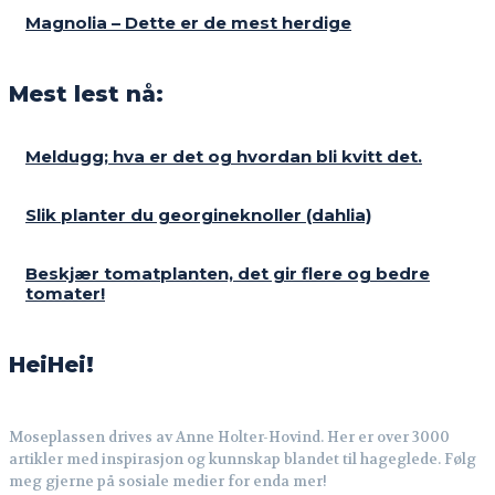
Magnolia – Dette er de mest herdige
Mest lest nå:
Meldugg; hva er det og hvordan bli kvitt det.
Slik planter du georgineknoller (dahlia)
Beskjær tomatplanten, det gir flere og bedre
tomater!
HeiHei!
Moseplassen drives av Anne Holter-Hovind. Her er over 3000
artikler med inspirasjon og kunnskap blandet til hageglede. Følg
meg gjerne på sosiale medier for enda mer!