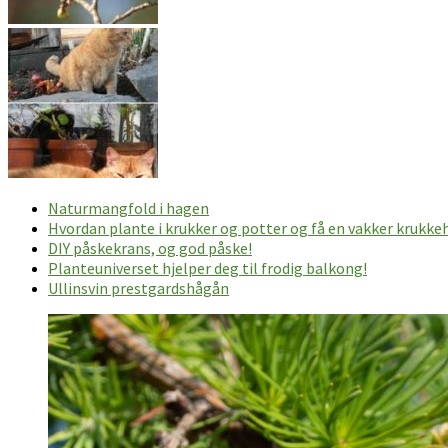
Naturmangfold i hagen
Hvordan plante i krukker og potter og få en vakker krukke
DIY påskekrans, og god påske!
Planteuniverset hjelper deg til frodig balkong!
Ullinsvin prestgardshågån