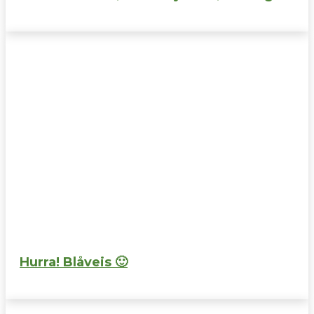
Hurra! Blåveis 🙂