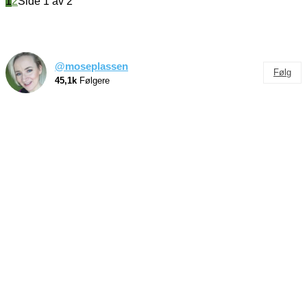
1
2
Side 1 av 2
@moseplassen
Følg
45,1k
Følgere