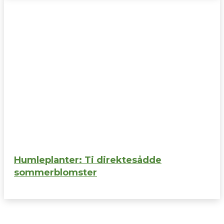
Humleplanter: Ti direktesådde
sommerblomster