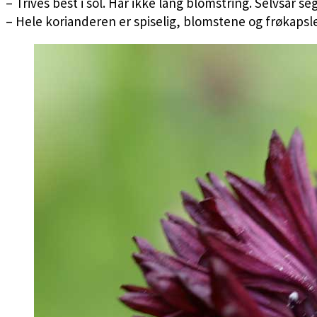
– Trives best i sol. Har ikke lang blomstring. Selvsår seg 
– Hele korianderen er spiselig, blomstene og frøkaps