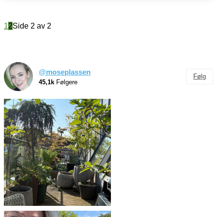
1
2
Side 2 av 2
@moseplassen
Følg
45,1k
Følgere