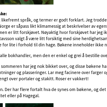
ske:
likefremt språk, og termer er godt forklart. Jeg trodde 
Norge er såpass likt klimamessig at beskrivelser av ege
en er litt forskjøvet. Nøyaktig hvor forskjøvet har jeg
Gustavsson valgt å være litt forsiktig med sine herdighets
e for lite i forhold til din hage. Bøkene inneholder ikk
alle bokhandler, men den er enkel og grei å bestille ove
sommeren har jeg nok bikket over, og disse bøkene har 
ninger og plasseringer. Lar meg facinere over farger o
ngt over portaler og stakitt. Roser er vakkert!
. Der har flere fortalt hva de synes om bøkene, og det
et eller på Hagegal.