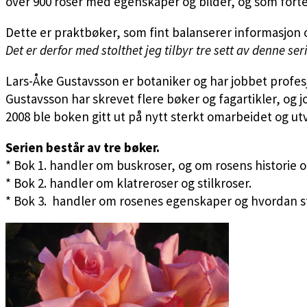
over 900 roser med egenskaper og bilder, og som fortel
Dette er praktbøker, som fint balanserer informasjon og 
Det er derfor med stolthet jeg tilbyr tre sett av denne s
Lars-Åke Gustavsson er botaniker og har jobbet profesjon
Gustavsson har skrevet flere bøker og fagartikler, og j
2008 ble boken gitt ut på nytt sterkt omarbeidet og utv
Serien består av tre bøker.
* Bok 1. handler om buskroser, og om rosens historie o
* Bok 2. handler om klatreroser og stilkroser.
* Bok 3. handler om rosenes egenskaper og hvordan st