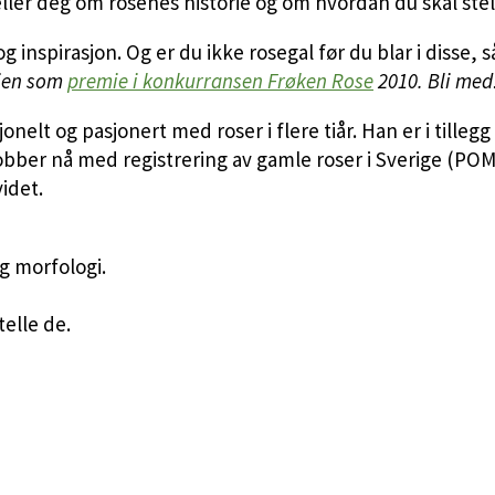
ler deg om rosenes historie og om hvordan du skal stell
inspirasjon. Og er du ikke rosegal før du blar i disse, så
erien som
premie i konkurransen Frøken Rose
2010. Bli med
elt og pasjonert med roser i flere tiår. Han er i tillegg 
obber nå med registrering av gamle roser i Sverige (POM).
idet.
g morfologi.
elle de.