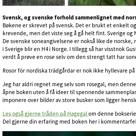
Svensk, og svenske forhold sammenlignet med nor
Bøkene er skrevet på svensk. Det er brukt et enkelt og 
krevende, men det viste seg å gå helt fint. Sverige og 
De svenske soneangivelsene er nokså like de norske, m
i Sverige blir en H4 i Norge. I tillegg så har visstnok 
verdt å prøve en rose selv om den strengt tatt har son
Rosor för nordiska trädgårdar er nok ikke hyllevare på 
Jeg har aldri regnet meg selv som rosegal, men denne 
åpne boken uten å få ideer til spennende sammenplant
imponere over bilder av store busker som ligger hensle
Les også gjerne tråden på Hagegal
om denne bokserien
Del gjerne din erfaring med boken her i kommentarfelt