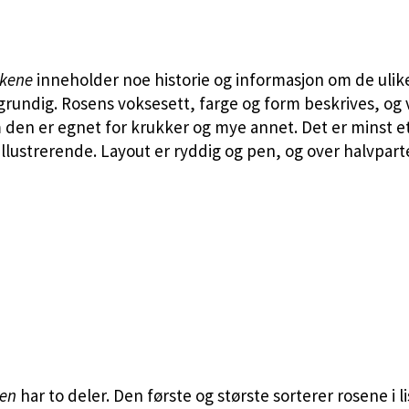
økene
inneholder noe historie og informasjon om de ul
grundig. Rosens voksesett, farge og form beskrives, og 
den er egnet for krukker og mye annet. Det er minst ett 
illustrerende. Layout er ryddig og pen, og over halvparte
ken
har to deler. Den første og største sorterer rosene i l