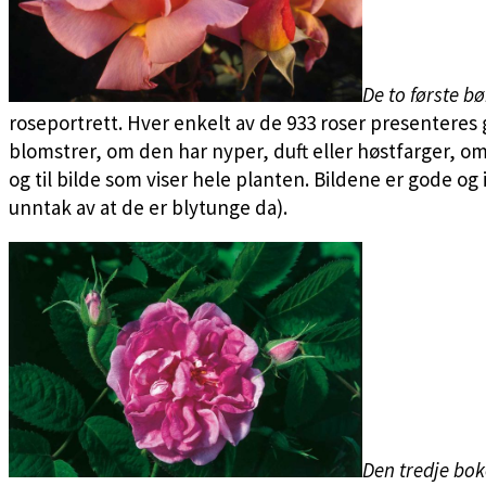
De to første b
roseportrett. Hver enkelt av de 933 roser presenteres 
blomstrer, om den har nyper, duft eller høstfarger, om 
og til bilde som viser hele planten. Bildene er gode og 
unntak av at de er blytunge da).
Den tredje bo