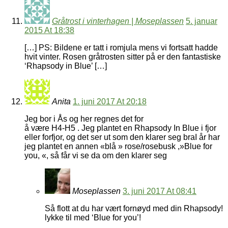
Gråtrost i vinterhagen | Moseplassen
5. januar
2015 At 18:38
[…] PS: Bildene er tatt i romjula mens vi fortsatt hadde
hvit vinter. Rosen gråtrosten sitter på er den fantastiske
‘Rhapsody in Blue’ […]
Anita
1. juni 2017 At 20:18
Jeg bor i Ås og her regnes det for
å være H4-H5 . Jeg plantet en Rhapsody In Blue i fjor
eller forfjor, og det ser ut som den klarer seg braI år har
jeg plantet en annen «blå » rose/rosebusk ,»Blue for
you, «, så får vi se da om den klarer seg
Moseplassen
3. juni 2017 At 08:41
Så flott at du har vært fornøyd med din Rhapsody!
lykke til med ‘Blue for you’!