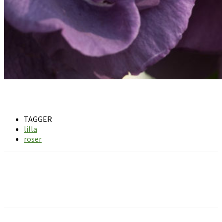
TAGGER
lilla
roser
Facebook
Pinterest
Email