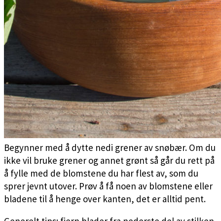
Begynner med å dytte nedi grener av snøbær. Om du
ikke vil bruke grener og annet grønt så går du rett på
å fylle med de blomstene du har flest av, som du
sprer jevnt utover. Prøv å få noen av blomstene eller
bladene til å henge over kanten, det er alltid pent.
Generelt tips: fjern blader fra nederste del av stilken