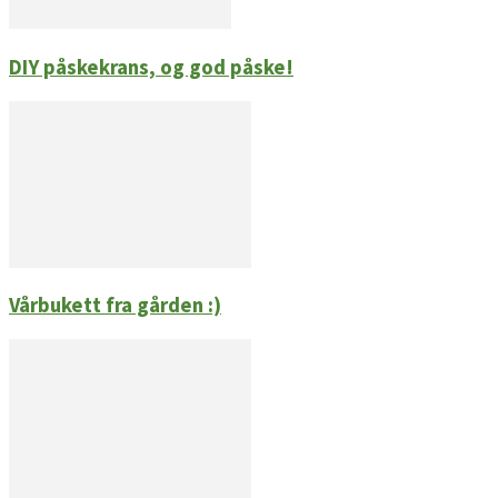
DIY påskekrans, og god påske!
Vårbukett fra gården :)