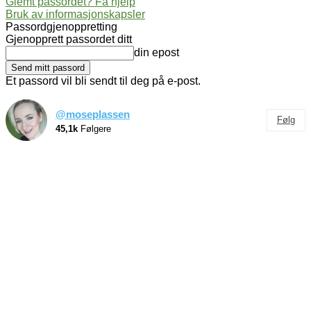
Glemt passordet? Få hjelp
Bruk av informasjonskapsler
Passordgjenoppretting
Gjenopprett passordet ditt
din epost
Et passord vil bli sendt til deg på e-post.
@moseplassen
Følg
45,1k
Følgere