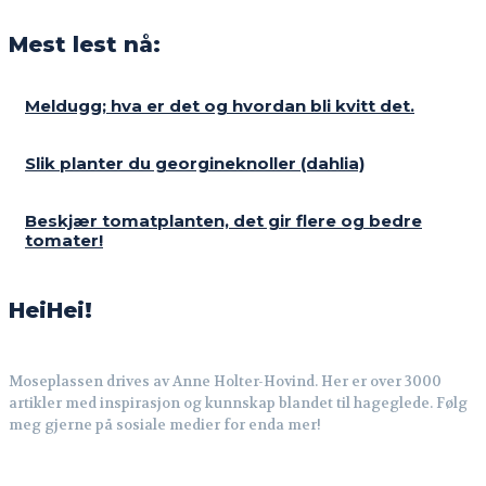
Mest lest nå:
Meldugg; hva er det og hvordan bli kvitt det.
Slik planter du georgineknoller (dahlia)
Beskjær tomatplanten, det gir flere og bedre
tomater!
HeiHei!
Moseplassen drives av Anne Holter-Hovind. Her er over 3000
artikler med inspirasjon og kunnskap blandet til hageglede. Følg
meg gjerne på sosiale medier for enda mer!