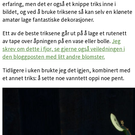
erfaring, men det er også et knippe triks inne i
bildet, og ved å bruke triksene så kan selv en klønete
amatør lage fantastiske dekorasjoner.
Ett av de beste triksene går ut på å lage et rutenett
av tape over åpningen på en vase eller bolle.
Jeg
skrev om dette i fjor, se gjerne også veiledningen i
den bloggposten med litt andre blomster.
Tidligere i uken brukte jeg det igjen, kombinert med
et annet triks: å sette noe vanntett oppi noe pent.