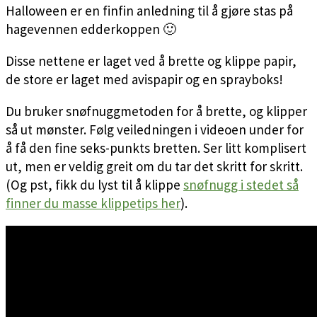
Halloween er en finfin anledning til å gjøre stas på
hagevennen edderkoppen 🙂
Disse nettene er laget ved å brette og klippe papir,
de store er laget med avispapir og en sprayboks!
Du bruker snøfnuggmetoden for å brette, og klipper
så ut mønster. Følg veiledningen i videoen under for
å få den fine seks-punkts bretten. Ser litt komplisert
ut, men er veldig greit om du tar det skritt for skritt.
(Og pst, fikk du lyst til å klippe
snøfnugg i stedet så
finner du masse klippetips her
).