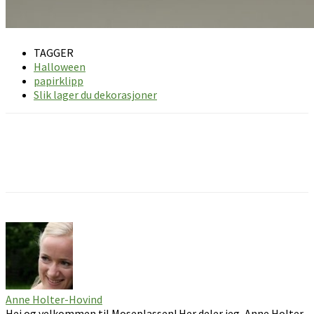
TAGGER
Halloween
papirklipp
Slik lager du dekorasjoner
Facebook
Pinterest
Email
Anne Holter-Hovind
Hei og velkommen til Moseplassen! Her deler jeg, Anne Holter-