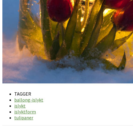
TAGGER
ballong-islykt
islykt
islyktform
tulipaner