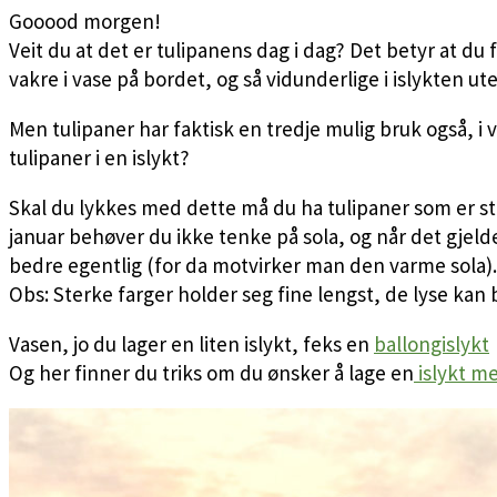
Gooood morgen!
Veit du at det er tulipanens dag i dag? Det betyr at du 
vakre i vase på bordet, og så vidunderlige i islykten ute
Men tulipaner har faktisk en tredje mulig bruk også, i
tulipaner i en islykt?
Skal du lykkes med dette må du ha tulipaner som er sti
januar behøver du ikke tenke på sola, og når det gjeld
bedre egentlig (for da motvirker man den varme sola). Hv
Obs: Sterke farger holder seg fine lengst, de lyse kan 
Vasen, jo du lager en liten islykt, feks en
ballongislykt
Og her finner du triks om du ønsker å lage en
islykt me