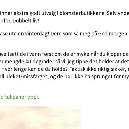
finner ekstra godt utvalg i blomsterbutikkene. Selv ynder
nfor. Dobbelt liv!
 vase ute en vinterdag! Dere som så meg på God morgen N
ve (sett de i vann først om de er myke når du kjøper de)
er mengde kuldegrader så vil jeg tippe det holder at de
or lenge kan de da holde? Faktisk ikke riktig sikker, men
bli bleket/missfarget, og de bør ikke ha sprunget for mye
d tulipaner oppi.