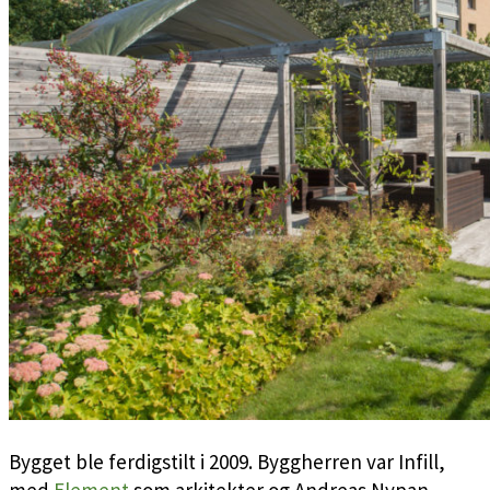
Bygget ble ferdigstilt i 2009. Byggherren var Infill,
med
Element
som arkitekter og Andreas Nypan