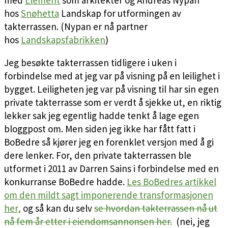
hos
Snøhetta
Landskap for utformingen av
takterrassen. (Nypan er nå partner
hos
Landskapsfabrikken
)
Jeg besøkte takterrassen tidligere i uken i
forbindelse med at jeg var på visning på en leilighet i
bygget. Leiligheten jeg var på visning til har sin egen
private takterrasse som er verdt å sjekke ut, en riktig
lekker sak jeg egentlig hadde tenkt å lage egen
bloggpost om. Men siden jeg ikke har fått fatt i
BoBedre så kjører jeg en forenklet versjon med å gi
dere lenker. For, den private takterrassen ble
utformet i 2011 av Darren Sains i forbindelse med en
konkurranse BoBedre hadde.
Les BoBedres artikkel
om den mildt sagt imponerende transformasjonen
her,
og så kan du selv
se hvordan takterrassen nå ut
nå fem år etter i eiendomsannonsen her.
(nei, jeg