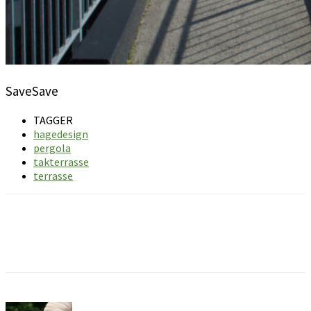
SaveSave
TAGGER
hagedesign
pergola
takterrasse
terrasse
Facebook
Pinterest
Email