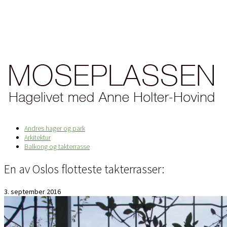
Andres hager og park
Arkitektur
Balkong og takterrasse
En av Oslos flotteste takterrasser:
3. september 2016