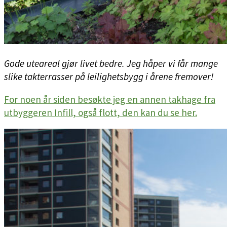
Gode uteareal gjør livet bedre. Jeg håper vi får mange
slike takterrasser på leilighetsbygg i årene fremover!
For noen år siden besøkte jeg en annen takhage fra
utbyggeren Infill, også flott, den kan du se her.