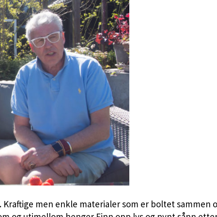
tre. Kraftige men enkle materialer som er boltet sammen
lom og utimellom henger Finn opp lys og pynt sånn ette