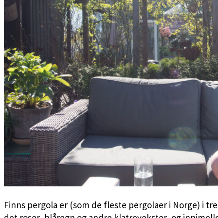
Finns pergola er (som de fleste pergolaer i Norge) i 
det roser, blåregn og andre klatrevekster, og innimel