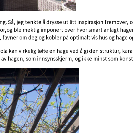
g. Så, jeg tenkte å drysse ut litt inspirasjon fremover,
jor,og ble mektig imponert over hvor smart anlagt hagen
 favner om deg og kobler på optimalt vis hus og hage
ola kan virkelig løfte en hage ved å gi den struktur, k
r av hagen, som innsynsskjerm, og ikke minst som konst