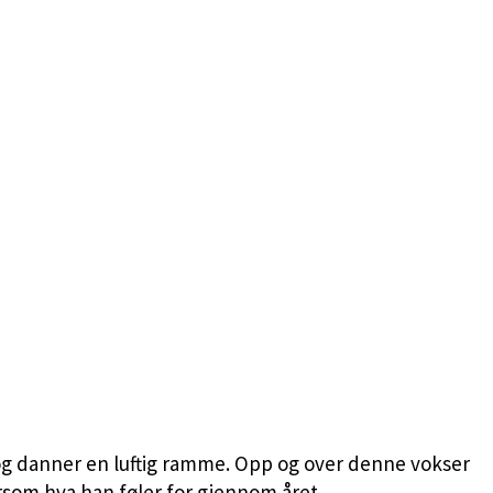
 og danner en luftig ramme. Opp og over denne vokser
rsom hva han føler for gjennom året.